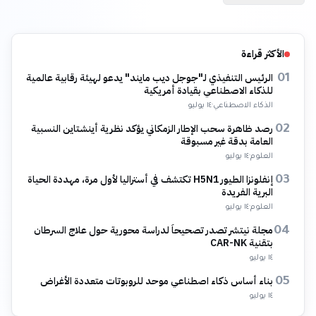
الأكثر قراءة
الرئيس التنفيذي لـ"جوجل ديب مايند" يدعو لهيئة رقابية عالمية
01
للذكاء الاصطناعي بقيادة أمريكية
الذكاء الاصطناعي
·
١٤ يوليو
رصد ظاهرة سحب الإطار الزمكاني يؤكد نظرية أينشتاين النسبية
02
العامة بدقة غير مسبوقة
العلوم
·
١٤ يوليو
إنفلونزا الطيور H5N1 تكتشف في أستراليا لأول مرة، مهددة الحياة
03
البرية الفريدة
العلوم
·
١٤ يوليو
مجلة نيتشر تصدر تصحيحاً لدراسة محورية حول علاج السرطان
04
بتقنية CAR-NK
١٤ يوليو
بناء أساس ذكاء اصطناعي موحد للروبوتات متعددة الأغراض
05
١٤ يوليو