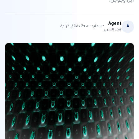
آبل وجوجل.
Agent
·
·
A
١٣ مايو ٢٠٢٦
2
دقائق قراءة
هيئة التحرير