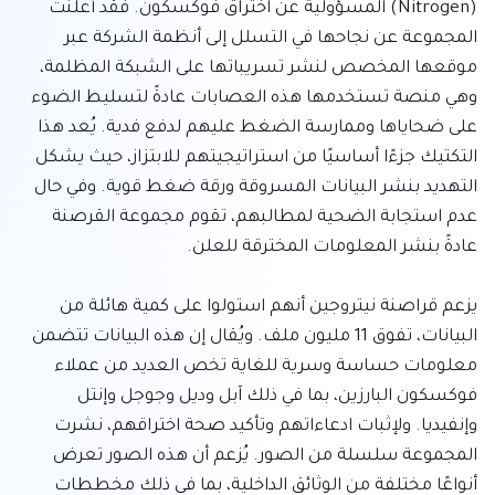
(Nitrogen) المسؤولية عن اختراق فوكسكون. فقد أعلنت 
المجموعة عن نجاحها في التسلل إلى أنظمة الشركة عبر 
موقعها المخصص لنشر تسريباتها على الشبكة المظلمة، 
وهي منصة تستخدمها هذه العصابات عادةً لتسليط الضوء 
على ضحاياها وممارسة الضغط عليهم لدفع فدية. يُعد هذا 
التكتيك جزءًا أساسيًا من استراتيجيتهم للابتزاز، حيث يشكل 
التهديد بنشر البيانات المسروقة ورقة ضغط قوية. وفي حال 
عدم استجابة الضحية لمطالبهم، تقوم مجموعة القرصنة 
يزعم قراصنة نيتروجين أنهم استولوا على كمية هائلة من 
البيانات، تفوق 11 مليون ملف. ويُقال إن هذه البيانات تتضمن 
معلومات حساسة وسرية للغاية تخص العديد من عملاء 
فوكسكون البارزين، بما في ذلك آبل وديل وجوجل وإنتل 
وإنفيديا. ولإثبات ادعاءاتهم وتأكيد صحة اختراقهم، نشرت 
المجموعة سلسلة من الصور. يُزعم أن هذه الصور تعرض 
أنواعًا مختلفة من الوثائق الداخلية، بما في ذلك مخططات 