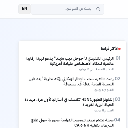
EN
الأكثر قراءة
الرئيس التنفيذي لـ"جوجل ديب مايند" يدعو لهيئة رقابية
01
عالمية للذكاء الاصطناعي بقيادة أمريكية
الذكاء الاصطناعي
·
١٤ يوليو
رصد ظاهرة سحب الإطار الزمكاني يؤكد نظرية أينشتاين
02
النسبية العامة بدقة غير مسبوقة
العلوم
·
١٤ يوليو
إنفلونزا الطيور H5N1 تكتشف في أستراليا لأول مرة، مهددة
03
الحياة البرية الفريدة
العلوم
·
١٤ يوليو
مجلة نيتشر تصدر تصحيحاً لدراسة محورية حول علاج
04
السرطان بتقنية CAR-NK