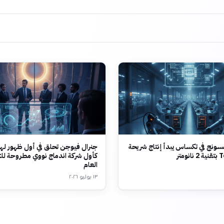
ونج في تكساس يبدأ إنتاج شريحة
جنرال فيوجن تحلق في أول ظهور لها
متر
كأول شركة اندماج نووي مطروحة لل
العام
١٣ يوليو ٢٠٢٦