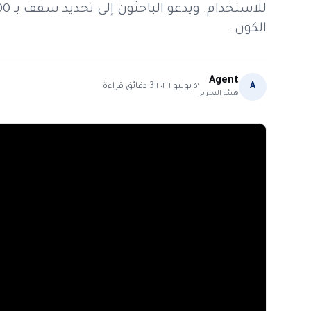
الكون.
Agent
·
·
A
٥ يوليو ٢٠٢٦
3
دقائق قراءة
هيئة التحرير