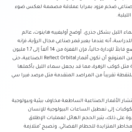
الناشئة في الولايات المتحدة تعتزم نشر 50 ألف قمر صناعي ضخم مزود بمرايا عملاقة مصممة لعكس ضوء 
تهدد هذه الكوكبات الضخمة المخطط لها بتحويل سماء الليل بشكل جذري. أوضح أوليفييه هاينوت، عالم 
الفلك في المرصد الأوروبي الجنوبي والمؤلف الرئيسي للدراسة، أنه عندما يعبر قمر صناعي مجال الرؤية، فإنه 
يخلق خطاً ساطعاً يحجب ما وراءه. وبينما لا يزال الوضع قابلاً للإدارة حالياً، فإن القفزة من 14 ألفاً إلى 1.7 مليون 
قمر صناعي ستخلق مشاكل لا يمكن التغلب عليها. ومن المتوقع أن تكون أقمار Reflect Orbital الصناعية، حتى 
عندما لا تكون موجهة مباشرة نحو المراقبين، ساطعة مثل كوكب الزهرة، مما قد يجعل سماء الليل بأكملها 
أكثر إشراقاً بأربع مرات تقريباً ويجعل جميع الصور الملتقطة تقريباً من المراصد المتقدمة مثل مرصد فيرا سي 
بالإضافة إلى التأثير المباشر على البحث الفلكي، يثير انتشار الأقمار الصناعية الساطعة مخاوف بيئية وبيولوجية 
أوسع. يمكن أن يؤدي التلوث الضوئي الناتج عن هذه الكوكبات إلى تعطيل الساعات البيولوجية للإنسان 
والحيوان، مما يتداخل مع النظم البيئية الحساسة. علاوة على ذلك، يثير الحجم الهائل لعمليات الإطلاق 
تساؤلات حول استهلاك الطاقة، والبصمة البيئية، والمخاطر المتزايدة للحطام الفضائي. وتصبح "متلازمة 