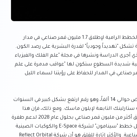
أصدرت دراسة حديثة تحذيراً شديد اللهجة مفاده أن الخطط الرامية لإطلاق 1.7 مليون قمر صناعي في مدار 
الأرض من قبل شركات مختلفة خلال السنوات القادمة تشكل "تهديداً وجودياً" لقدرة البشرية على رصد الكون. 
ويجادل باحثون من المرصد الأوروبي الجنوبي (ESO)، الذي أجرى الدراسة ونشرها في مجلة "علم الفلك والفيزياء 
الفلكية"، بأن هذه الكوكبات الهائلة من الأقمار الصناعية شديدة السطوع ستكون لها "عواقب مدمرة على علم 
الفلك"، داعين إلى وضع حد أقصى لا يتجاوز 100 ألف قمر صناعي في المدار للحفاظ على رؤيتنا لسماء الليل 
يبلغ العدد الحالي للأقمار الصناعية التي تدور حول الأرض حوالي 14 ألفاً، وهو رقم ارتفع بشكل كبير في السنوات 
الأخيرة، ويعود ذلك إلى حد كبير إلى مشاريع مثل كوكبة ستارلينك التابعة لإيلون ماسك. ومع ذلك، فإن هذا 
ليس سوى البداية. تخطط شركة سبيس إكس لإطلاق أكثر من مليون قمر صناعي بحلول عام 2028 لدعم طفرة 
الذكاء الاصطناعي. وتهدف مشاريع طموحة أخرى، مثل خطط "سينامون" لشركة E-Space والكوكبات الصينية 
CTC-1 وCTC-2، إلى إضافة مئات الآلاف من الأقمار الصناعية. والأكثر إثارة للقلق هو أن شركة Reflect Orbital 