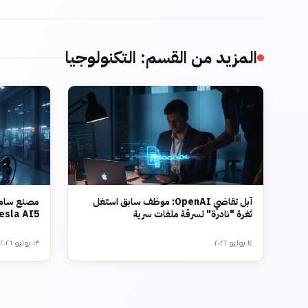
المزيد من القسم
:
التكنولوجيا
آبل تقاضي OpenAI: موظف سابق استغل
مصنع سامس
ثغرة "نادرة" لسرقة ملفات سرية
Tesla AI5 بتقنية 2 نانو
١٤ يوليو ٢٠٢٦
١٣ يوليو ٢٠٢٦