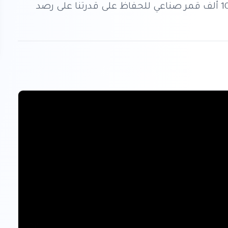
للاستخدام. ويدعو الباحثون إلى تحديد سقف بـ 100 ألف قمر صناعي للحفاظ على قدرتنا على رصد