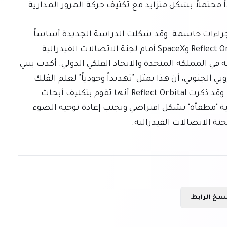
يحث المجتمع العلمي الجهات التنظيمية على اتخاذ إجراءات حاسمة. وقد شكلت الدراسة الجديدة أساساً 
حاسماً لرد المرصد الأوروبي الجنوبي على طلبات Reflect Orbital وSpaceX أمام لجنة الاتصالات الفيدرالية 
الأمريكية (FCC)، بالتعاون مع الجمعية الفلكية الملكية في المملكة المتحدة والاتحاد الفلكي الدولي. أكدت بيتي 
كيوكو، مسؤولة الشؤون المؤسسية في المرصد الأوروبي الجنوبي، أن هذا يمثل "تهديداً وجودياً" لعلم الفلك 
البصري، وحثت المنظمين على تبني هذا الرأي الحاسم. وقد ذكرت Reflect Orbital أنها تقوم بتكليف أبحاث 
مستقلة وملتزمة بالحوار، واعدة بإبقاء الأقمار الصناعية "مطفأة" بشكل افتراضي وتجنب إعادة توجيه الضوء 
ة الاتصالات الفيدرالية.
سخ الرابط