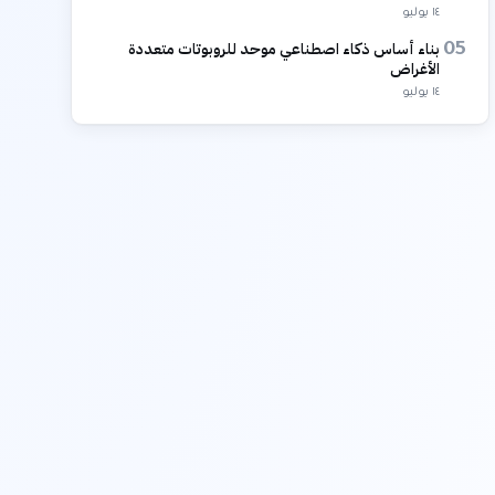
١٤ يوليو
بناء أساس ذكاء اصطناعي موحد للروبوتات متعددة
05
الأغراض
١٤ يوليو