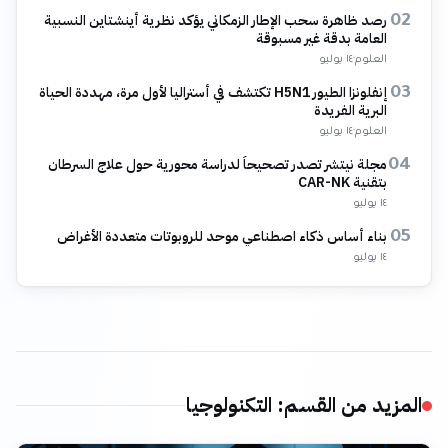
رصد ظاهرة سحب الإطار الزمكاني يؤكد نظرية أينشتاين النسبية
02
العامة بدقة غير مسبوقة
العلوم
·
١٤ يوليو
إنفلونزا الطيور H5N1 تكتشف في أستراليا لأول مرة، مهددة الحياة
03
البرية الفريدة
العلوم
·
١٤ يوليو
مجلة نيتشر تصدر تصحيحاً لدراسة محورية حول علاج السرطان
04
بتقنية CAR-NK
١٤ يوليو
بناء أساس ذكاء اصطناعي موحد للروبوتات متعددة الأغراض
05
١٤ يوليو
المزيد من القسم
:
التكنولوجيا