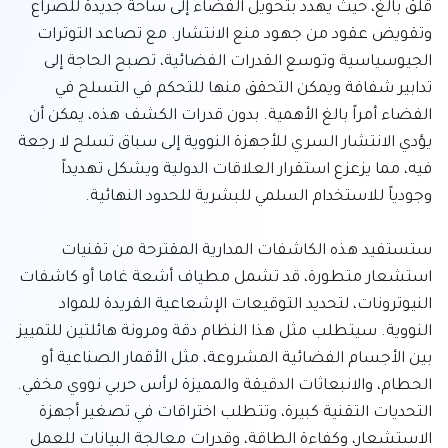
قلق بالغ، حيث يهدد بتحويل الفضاء إلى ساحة جديدة للصراع 
وتقويض عقود من جهود منع الانتشار. مع تصاعد التوترات 
الجيوسياسية وتوسع القدرات الفضائية، تصبح الحاجة إلى 
تدابير شفافة ويمكن التحقق منها للتحكم في التسلح في 
الفضاء أمراً بالغ الأهمية. بدون قدرات الكشف هذه، يمكن أن 
يؤدي الانتشار السري للأجهزة النووية إلى سباق تسلح لا رجعة 
فيه، مما يزعزع استقرار العلاقات الدولية ويشكل تهديداً 
ستستفيد هذه الكاشفات المدارية المقترحة من تقنيات 
استشعار متطورة، قد تشمل مطياف أشعة غاما أو كاشفات 
النيوترونات، لتحديد التوقيعات الإشعاعية الفريدة للمواد 
النووية. سيتطلب مثل هذا النظام دقة ومرونة هائلتين للتمييز 
بين الأجسام الفضائية المشروعة، مثل الأقمار الصناعية أو 
الحطام، والانبعاثات الدقيقة والمميزة لرأس حربي نووي مخفي. 
التحديات التقنية كبيرة، وتتطلب اختراقات في تصغير أجهزة 
الاستشعار، وكفاءة الطاقة، وقدرات معالجة البيانات للعمل 