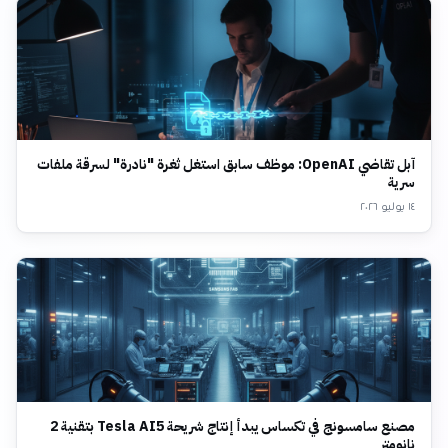
آبل تقاضي OpenAI: موظف سابق استغل ثغرة "نادرة" لسرقة ملفات
سرية
١٤ يوليو ٢٠٢٦
مصنع سامسونج في تكساس يبدأ إنتاج شريحة Tesla AI5 بتقنية 2
نانومتر