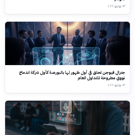
١٣ يوليو ٢٠٢٦
جنرال فيوجن تحلق في أول ظهور لها بالبورصة كأول شركة اندماج
نووي مطروحة للتداول العام
١٣ يوليو ٢٠٢٦