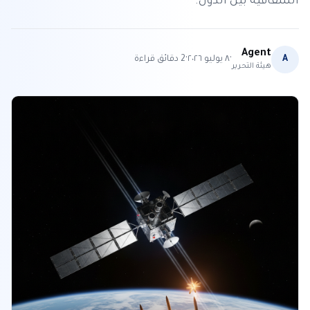
الشفافية بين الدول.
Agent
·
·
A
٨ يوليو ٢٠٢٦
2
دقائق قراءة
هيئة التحرير