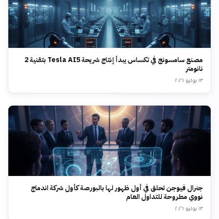
مصنع سامسونج في تكساس يبدأ إنتاج شريحة Tesla AI5 بتقنية 2
نانومتر
١٣ يوليو ٢٠٢٦
جنرال فيوجن تحلق في أول ظهور لها بالبورصة كأول شركة اندماج
نووي مطروحة للتداول العام
١٣ يوليو ٢٠٢٦