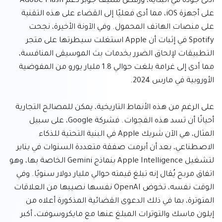
أدنى جودة في البداية، ورفض ستيف جوبز دعم Adobe Flash 
على أجهزة iOS، مما أدى فعليًا إلى القضاء على هذه التقنية 
على منصات الهاتف المحمول. وفي الآونة الأخيرة، نجحت 
Spotify في إثبات أن Apple استغلت سيطرتها على متجر 
التطبيقات لإلحاق الضرر بخدمات بث الموسيقى المنافسة، 
مما أدى إلى غرامة بلغت حوالي 1.8 مليار يورو من المفوضية 
على الرغم من هذه الأنماط التاريخية، يمكن للمصالح التجارية 
أحيانًا أن تسد هذه الفجوات. فشركة Google، على سبيل 
المثال، هي الآن شريك Apple في البنية التحتية للذكاء 
الاصطناعي، بعد أن أبرمت صفقة متعددة السنوات في يناير 
لتشغيل Apple Intelligence بنماذج Gemini الخاصة بها، وهو 
اتفاق مربح يُقال إنه تبلغ قيمته حوالي مليار دولار سنويًا. وفي 
الوقت نفسه، تخوض OpenAI نفسها نصيبها من العلاقات 
المتوترة، بما في ذلك الدعوى القضائية المذكورة أعلاه من 
إيلون ماسك والتوترات المبلغ عنها مع مايكروسوفت، أكبر 