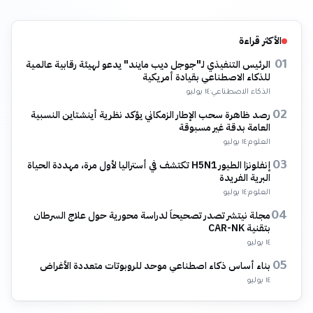
الأكثر قراءة
الرئيس التنفيذي لـ"جوجل ديب مايند" يدعو لهيئة رقابية عالمية
01
للذكاء الاصطناعي بقيادة أمريكية
الذكاء الاصطناعي
·
١٤ يوليو
رصد ظاهرة سحب الإطار الزمكاني يؤكد نظرية أينشتاين النسبية
02
العامة بدقة غير مسبوقة
العلوم
·
١٤ يوليو
إنفلونزا الطيور H5N1 تكتشف في أستراليا لأول مرة، مهددة الحياة
03
البرية الفريدة
العلوم
·
١٤ يوليو
مجلة نيتشر تصدر تصحيحاً لدراسة محورية حول علاج السرطان
04
بتقنية CAR-NK
١٤ يوليو
بناء أساس ذكاء اصطناعي موحد للروبوتات متعددة الأغراض
05
١٤ يوليو