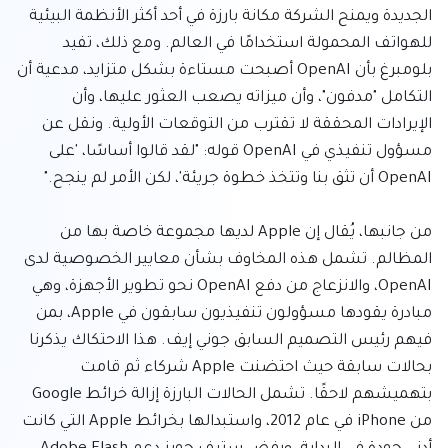
الجديدة ويمنح الشركة مكانة بارزة في أحد أكثر الأنظمة البيئية 
للهواتف المحمولة استخدامًا في العالم. ومع ذلك، تفيد 
بلومبرغ بأن OpenAI أصبحت مستاءة بشكل متزايد، مدعية أن 
التكامل "مدفون"، وأن ميزاته يصعب العثور عليها، وأن 
الإيرادات المحققة لا تقترب من التوقعات الأولية. ونقل عن 
مسؤول تنفيذي في OpenAI قوله: "لقد قالوا أساسًا، 'على 
من جانبها، يُقال إن Apple لديها مجموعة خاصة بها من 
المظالم. تشمل هذه المخاوف بشأن معايير الخصوصية لدى 
OpenAI، والانزعاج من دفع OpenAI نحو تطوير الأجهزة، وهي 
مبادرة يقودها مسؤولون تنفيذيون سابقون في Apple، بمن 
فيهم رئيس التصميم السابق جوني إيف. هذا الاحتكاك يذكرنا 
بحالات سابقة حيث احتضنت Apple شركاء ثم قامت 
بتهميشهم لاحقًا. تشمل الحالات البارزة إزالة خرائط Google 
من iPhone في عام 2012، واستبدالها بخرائط Apple التي كانت 