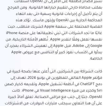
تشير مصادر مطلعة على الأمر إلى أن OpenAI استعانت 
بمكتب محاماة خارجي لتقييم خياراتها القانونية. ومن المرجح 
أن يتم تأجيل أي إجراءات قانونية رسمية حتى بعد انتهاء 
المحاكمة الجارية بين OpenAI وإيلون ماسك. تؤكد هذه 
القضية المحتملة على سمعة Apple كشريك متطلب، حيث 
غالبًا ما تجد الشركات التي تبني تطبيقاتها على منصة iPhone 
نفسها تعمل وفقًا لتقدير Apple. تُظهر الأمثلة التاريخية، من 
Google إلى Adobe، ميل Apple إلى تهميش الشركاء بمجرد أن 
يبدأوا في اكتساب نفوذ كبير أو التنافس مع عروض Apple 
كانت الشراكة بين الشركتين، التي أُعلن عنها بضجة كبيرة في 
مؤتمر Apple العالمي للمطورين في يونيو 2024، تهدف إلى 
دمج ChatGPT في أنظمة تشغيل Apple، وتقديمه كخيار ضمن 
Siri وكجزء من ميزة Visual Intelligence في iPhone. كانت 
OpenAI، جنبًا إلى جنب مع مراقبي الصناعة، تعلق آمالاً كبيرة 
على أن هذا التعاون سيجلب مليارات الدولارات من الاشتراكات 