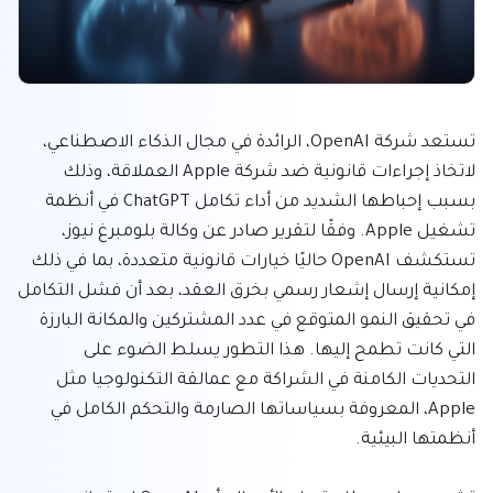
تستعد شركة OpenAI، الرائدة في مجال الذكاء الاصطناعي، 
لاتخاذ إجراءات قانونية ضد شركة Apple العملاقة، وذلك 
بسبب إحباطها الشديد من أداء تكامل ChatGPT في أنظمة 
تشغيل Apple. وفقًا لتقرير صادر عن وكالة بلومبرغ نيوز، 
تستكشف OpenAI حاليًا خيارات قانونية متعددة، بما في ذلك 
إمكانية إرسال إشعار رسمي بخرق العقد، بعد أن فشل التكامل 
في تحقيق النمو المتوقع في عدد المشتركين والمكانة البارزة 
التي كانت تطمح إليها. هذا التطور يسلط الضوء على 
التحديات الكامنة في الشراكة مع عمالقة التكنولوجيا مثل 
Apple، المعروفة بسياساتها الصارمة والتحكم الكامل في 