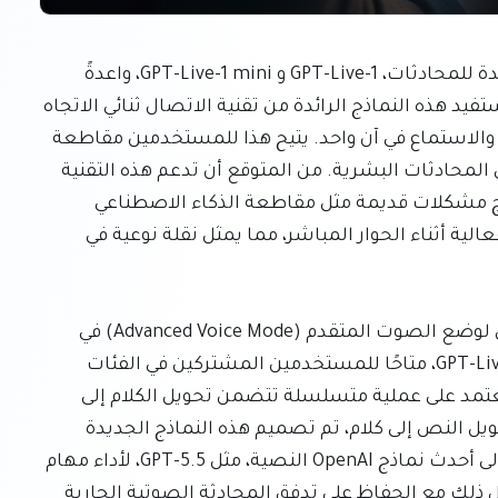
أطلقت شركة OpenAI رسميًا نماذجها الصوتية الجديدة للمحادثات، GPT-Live-1 و GPT-Live-1 mini، واعدةً 
بتقدم كبير نحو تفاعلات حية أكثر طبيعية وسلاسة. تستفيد هذه النماذج الرائدة من تقنية الاتصال ثنائي الاتجاه 
الكامل (full-duplex)، مما يعني أنها تستطيع التحدث والاستماع في آن واحد. يتيح هذا للمستخدمين مقاطعة 
الذكاء الاصطناعي بشكل طبيعي، تمامًا كما يحدث في المحادثات البشرية. من المتوقع أن تدعم هذه التقنية 
ميزات مثل الترجمة الفورية في الوقت الحقيقي، وتعالج مشكلات قديمة مثل مقاطعة الذكاء الاصطناعي 
للمستخدمين أو عدم امتلاكه لذكاء كافٍ للاستجابة بفعالية أثناء الحوار المباشر، مما يمثل نقلة نوعية في 
سيصبح نموذج GPT-Live-1 mini الجديد هو الافتراضي لوضع الصوت المتقدم (Advanced Voice Mode) في 
ChatGPT، بينما سيكون النموذج الأكبر والأكثر قوة، GPT-Live-1، متاحًا للمستخدمين المشتركين في الفئات 
المدفوعة. على عكس التكرارات السابقة التي كانت تعتمد على عملية متسلسلة تتضمن تحويل الكلام إلى 
نص، ثم معالجة بواسطة نموذج لغوي كبير، وأخيرًا تحويل النص إلى كلام، تم تصميم هذه النماذج الجديدة 
لتحقيق تكامل سلس. يمكنها إرسال الاستفسارات إلى أحدث نماذج OpenAI النصية، مثل GPT-5.5، لأداء مهام 
معقدة مثل البحث أو الاستدلال أو القدرات الوكيلة، كل ذلك مع الحفاظ على تدفق المحادثة الصوتية الجارية 