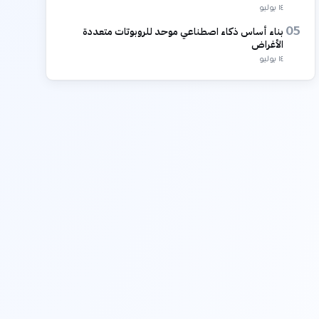
١٤ يوليو
بناء أساس ذكاء اصطناعي موحد للروبوتات متعددة
05
الأغراض
١٤ يوليو