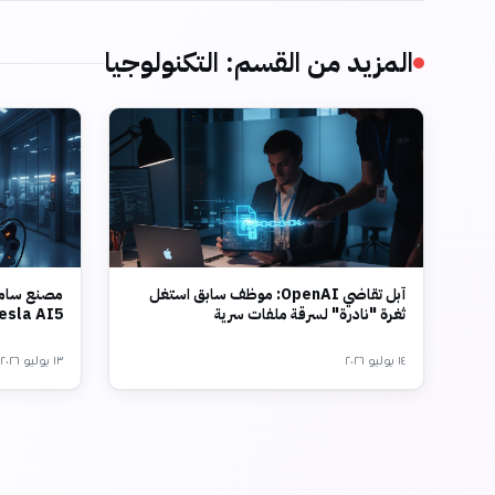
المزيد من القسم
:
التكنولوجيا
آبل تقاضي OpenAI: موظف سابق استغل
مصنع سامس
ثغرة "نادرة" لسرقة ملفات سرية
Tesla AI5 بتقنية 2 نانو
١٤ يوليو ٢٠٢٦
١٣ يوليو ٢٠٢٦