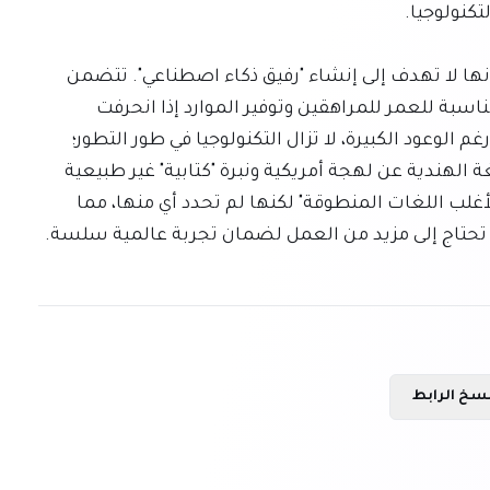
على الرغم من التركيز على الطبيعية، أوضحت OpenAI أنها لا تهدف إلى إنشاء "رفيق ذكاء اصطناعي". تتضمن 
النماذج الجديدة ضمانات مدمجة لتقديم استجابات مناسبة للعمر للمراهقين وتوفير الموارد إذا انحرفت 
المناقشات إلى مواضيع حساسة مثل إيذاء النفس. ورغم الوعود الكبيرة، لا تزال التكنولوجيا في طور التطور؛ 
فقد كشف عرض توضيحي لميزة الترجمة الفورية باللغة الهندية عن لهجة أمريكية ونبرة "كتابية" غير طبيعية 
إلى حد ما. صرحت OpenAI أن الوضع الجديد مُحسّن "لأغلب اللغات المنطوقة" لكنها لم تحدد أي منها، مما 
تحتاج إلى مزيد من العمل لضمان تجربة عالمية سلسة.
سخ الرابط