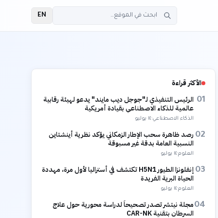
EN
الأكثر قراءة
الرئيس التنفيذي لـ"جوجل ديب مايند" يدعو لهيئة رقابية
01
عالمية للذكاء الاصطناعي بقيادة أمريكية
الذكاء الاصطناعي
·
١٤ يوليو
رصد ظاهرة سحب الإطار الزمكاني يؤكد نظرية أينشتاين
02
النسبية العامة بدقة غير مسبوقة
العلوم
·
١٤ يوليو
إنفلونزا الطيور H5N1 تكتشف في أستراليا لأول مرة، مهددة
03
الحياة البرية الفريدة
العلوم
·
١٤ يوليو
مجلة نيتشر تصدر تصحيحاً لدراسة محورية حول علاج
04
السرطان بتقنية CAR-NK