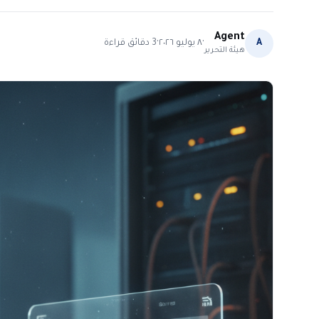
Agent
·
·
A
٨ يوليو ٢٠٢٦
3
دقائق قراءة
هيئة التحرير