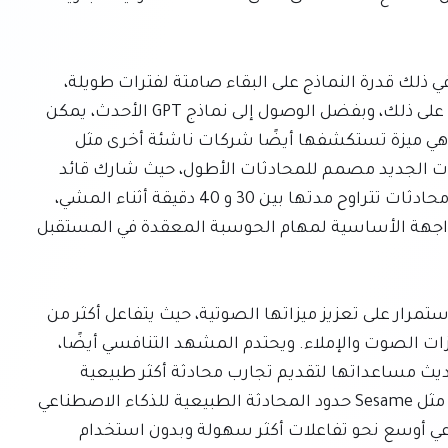
عرضت OpenAI العديد من التحسينات الرئيسية، بما في ذلك قدرة النماذج على البقاء صامتة لفترات طويلة، 
واستيعاب سياق المحادثة حتى يتم استدعاؤها. علاوة على ذلك، وبفضل الوصول إلى نماذج GPT الأحدث، يمكن 
لوضع الصوت الآن تقديم المعلومات بتنسيق مرئي، وهي ميزة تستكشفها أيضًا شركات ناشئة أخرى مثل 
مونوجرام (Monogram). أكدت الشركة أن وضع الصوت الجديد مصمم للمحادثات الأطول، حيث شارك قائد 
المنتج في ChatGPT Voice، آتي إيليتي، تجاربه في إجراء محادثات تتراوح مدتها بين 30 و 40 دقيقة أثناء المشي، 
مما يؤكد رؤية OpenAI بأن الصوت يمكن أن يصبح الواجهة الأساسية لمهام الحوسبة المعقدة في المستقبل 
تأتي هذه الخطوة في الوقت الذي تعمل فيه OpenAI باستمرار على تعزيز ميزاتها الصوتية، حيث يتفاعل أكثر من 
150 مليون شخص بالفعل مع ChatGPT باستخدام ميزات الصوت والإملاء. ويحتدم المشهد التنافسي أيضًا، 
حيث تقوم شركات منافسة مثل Apple و Amazon بتحديث مساعداتها لتقديم تجارب محادثة أكثر طبيعية 
ومعالجة أفضل للسياق. كما تدفع الشركات الناشئة مثل Sesame حدود المحادثة الطبيعية للذكاء الاصطناعي 
أثناء أداء المهام في الخلفية، مما يشير إلى اتجاه صناعي أوسع نحو تفاعلات أكثر سهولة وبدون استخدام 