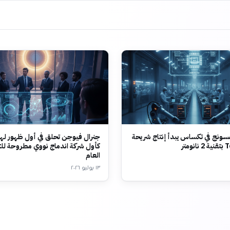
ونج في تكساس يبدأ إنتاج شريحة
جنرال فيوجن تحلق في أول ظهور لها
متر
كأول شركة اندماج نووي مطروحة لل
العام
١٣ يوليو ٢٠٢٦