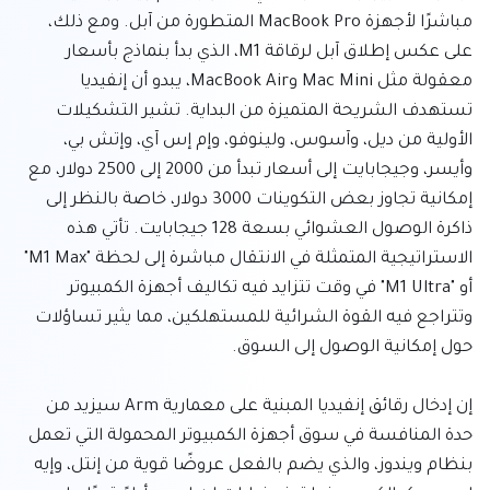
مباشرًا لأجهزة MacBook Pro المتطورة من آبل. ومع ذلك، 
على عكس إطلاق آبل لرقاقة M1، الذي بدأ بنماذج بأسعار 
معقولة مثل Mac Mini وMacBook Air، يبدو أن إنفيديا 
تستهدف الشريحة المتميزة من البداية. تشير التشكيلات 
الأولية من ديل، وآسوس، ولينوفو، وإم إس آي، وإتش بي، 
وأيسر، وجيجابايت إلى أسعار تبدأ من 2000 إلى 2500 دولار، مع 
إمكانية تجاوز بعض التكوينات 3000 دولار، خاصة بالنظر إلى 
ذاكرة الوصول العشوائي بسعة 128 جيجابايت. تأتي هذه 
الاستراتيجية المتمثلة في الانتقال مباشرة إلى لحظة "M1 Max" 
أو "M1 Ultra" في وقت تتزايد فيه تكاليف أجهزة الكمبيوتر 
وتتراجع فيه القوة الشرائية للمستهلكين، مما يثير تساؤلات 
إن إدخال رقائق إنفيديا المبنية على معمارية Arm سيزيد من 
حدة المنافسة في سوق أجهزة الكمبيوتر المحمولة التي تعمل 
بنظام ويندوز، والذي يضم بالفعل عروضًا قوية من إنتل، وإيه 