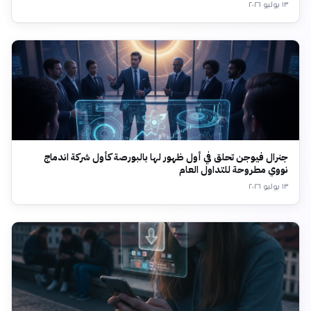
١٣ يوليو ٢٠٢٦
جنرال فيوجن تحلق في أول ظهور لها بالبورصة كأول شركة اندماج
نووي مطروحة للتداول العام
١٣ يوليو ٢٠٢٦