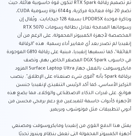
تم تصميم رقاقة RTX Spark لتكون قوة حاسوبية هائلة، حيث 
تضم 20 نواة معالجة مركزية، و6144 نواة رسومية CUDA، 
وذاكرة موحدة LPDDR5X بسعة 128 جيجابايت. ويُقال إن 
رسوماتها المدمجة تعادل بطاقة رسومات RTX 5070 
المخصصة لأجهزة الكمبيوتر المحمولة، على الرغم من أن 
إنفيديا لم تصدر بعد أي معايير أداء رسمية. هذه "الرقاقة 
الفائقة"، كما تسميها إنفيديا، مبنية على رقاقة GB10 الموجودة 
في حاسوب DGX Spark المصغر الخاص بهم، وتصف 
مايكروسوفت بالفعل جهاز Surface Laptop Ultra المزود 
برقاقة Spark بأنه "أقوى شيء صنعناه على الإطلاق". ينصب 
التركيز الأساسي، كما أكد الرئيس التنفيذي لإنفيديا جنسن 
هوانغ، على قدرات الذكاء الاصطناعي والوكلاء، مما يضع هذه 
الأجهزة كأدوات حاسمة للمبدعين مع دعم برمجي محسن من 
يمثل هذا الدفع القوي من إنفيديا ومايكروسوفت ومصنعي 
أجهزة الكمبيوتر المحمولة التي تعمل بنظام ويندوز تحديًا 