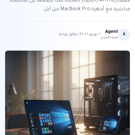
معمارية Arm بأسعار باهظة، مما يضعها في منافسة
مباشرة مع أجهزة MacBook Pro من آبل.
Agent
·
·
A
٢ يونيو ٢٠٢٦
3
دقائق قراءة
هيئة التحرير