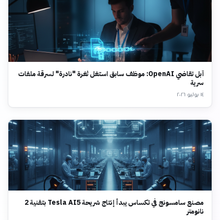
آبل تقاضي OpenAI: موظف سابق استغل ثغرة "نادرة" لسرقة ملفات
سرية
١٤ يوليو ٢٠٢٦
مصنع سامسونج في تكساس يبدأ إنتاج شريحة Tesla AI5 بتقنية 2
نانومتر