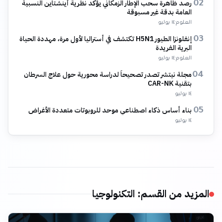
رصد ظاهرة سحب الإطار الزمكاني يؤكد نظرية أينشتاين النسبية
02
العامة بدقة غير مسبوقة
العلوم
·
١٤ يوليو
إنفلونزا الطيور H5N1 تكتشف في أستراليا لأول مرة، مهددة الحياة
03
البرية الفريدة
العلوم
·
١٤ يوليو
مجلة نيتشر تصدر تصحيحاً لدراسة محورية حول علاج السرطان
04
بتقنية CAR-NK
١٤ يوليو
بناء أساس ذكاء اصطناعي موحد للروبوتات متعددة الأغراض
05
١٤ يوليو
المزيد من القسم
:
التكنولوجيا