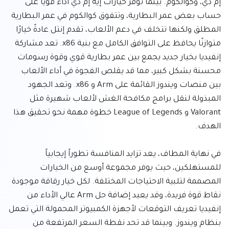
إم دي، وكوالكوم. بينما توفر خيارات إيه إم دي أداءً قويًا على 
حساب بعض عمر البطارية، وتتفوق كوالكوم في عمر البطارية 
المطلق ولكنها تتخلف في دعم الألعاب، تقدم إنتل عادةً خيارًا 
متوازنًا يحافظ على التوافق الكامل مع بنية x86. تعد مشاركة 
إنفيديا بخيار جديد يجمع بين عمر بطارية قوي وقوة رسومات 
محسنة بشكل كبير، مما قد يقلص الفجوة في أداء الألعاب 
بين منصات ويندوز القائمة على Arm و x86. وتعد الجهود 
المبذولة لنقل برامج مكافحة الغش لألعاب شهيرة مثل 
Valorant و League of Legends خطوة مهمة نحو تحقيق هذا 
في نهاية المطاف، يعد تزايد المنافسة تطوراً إيجابياً 
للمستهلكين، حيث يوفر مجموعة أوسع من الخيارات 
المصممة لتلبية الاحتياجات المختلفة. لكل خيار رقاقة موجودة 
نقاط قوة فريدة، وقد يعيد إضافة حل Arm عالي الأداء من 
إنفيديا تعريف التوقعات لأجهزة الكمبيوتر المحمولة التي تعمل 
بنظام ويندوز. وبينما قد تحد نقطة السعر المرتفعة من 