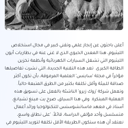
أعلن باحثون عن إنجاز علمي وتقني كبير في مجال استخلاص 
الليثيوم، هذا المعدن الحيوي الذي لا غنى عنه في بطاريات أيون 
الليثيوم التي تشغل السيارات الكهربائية وأنظمة تخزين 
الطاقة الكبرى. تعد هذه التقنية الجديدة، التي نشرت تفاصيلها 
مؤخراً في مجلة 'ساينس' العلمية المرموقة، بأن تكون أكثر 
صداقة للبيئة وأقل تكلفة بكثير من الطرق المتبعة حالياً. 
وتعمل شركة 'روك زيرو' الناشئة بالفعل على تسويق هذه 
العملية المبتكرة. وفي هذا السياق، صرح يت مينغ تشيانغ، 
أستاذ في معهد ماساتشوستس للتكنولوجيا ورائد أعمال 
متسلسل وأحد مؤلفي الدراسة، قائلاً: 'على نطاق واسع، 
نعتقد أن هذه ستكون الطريقة الأقل تكلفة لتوريد الليثيوم في 