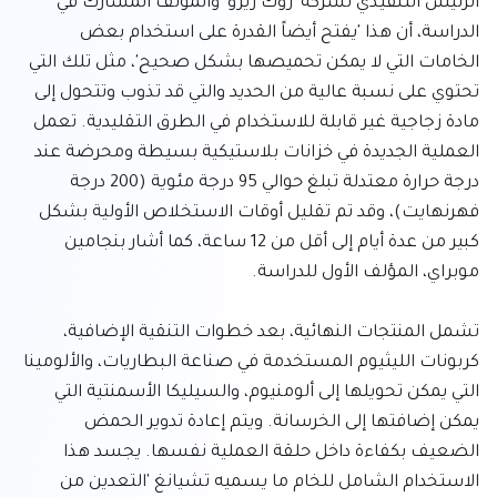
الرئيس التنفيذي لشركة 'روك زيرو' والمؤلف المشارك في 
الدراسة، أن هذا 'يفتح أيضاً القدرة على استخدام بعض 
الخامات التي لا يمكن تحميصها بشكل صحيح'، مثل تلك التي 
تحتوي على نسبة عالية من الحديد والتي قد تذوب وتتحول إلى 
مادة زجاجية غير قابلة للاستخدام في الطرق التقليدية. تعمل 
العملية الجديدة في خزانات بلاستيكية بسيطة ومحرضة عند 
درجة حرارة معتدلة تبلغ حوالي 95 درجة مئوية (200 درجة 
فهرنهايت)، وقد تم تقليل أوقات الاستخلاص الأولية بشكل 
كبير من عدة أيام إلى أقل من 12 ساعة، كما أشار بنجامين 
تشمل المنتجات النهائية، بعد خطوات التنقية الإضافية، 
كربونات الليثيوم المستخدمة في صناعة البطاريات، والألومينا 
التي يمكن تحويلها إلى ألومنيوم، والسيليكا الأسمنتية التي 
يمكن إضافتها إلى الخرسانة. ويتم إعادة تدوير الحمض 
الضعيف بكفاءة داخل حلقة العملية نفسها. يجسد هذا 
الاستخدام الشامل للخام ما يسميه تشيانغ 'التعدين من 