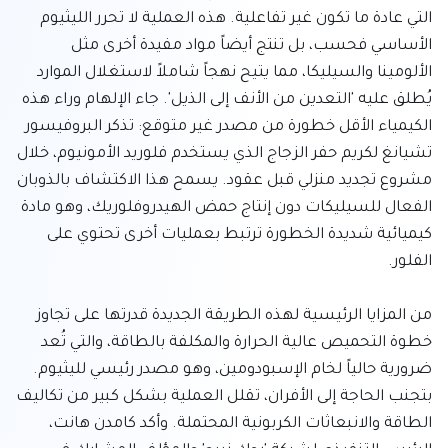
التي عادة ما تكون غير تفاعلية. هذه العملية لا تحرر الليثيوم 
الأساسي فحسب، بل تنتج أيضاً مواد مفيدة أخرى مثل 
الألومينا والسيليكا، مما يتيح نهجاً شاملاً لاستغلال الموارد 
يُطلق عليه 'التعدين من الأنف إلى الذيل'. جاء الإلهام وراء هذه 
الكيمياء الأقل خطورة من مصدر غير متوقع: تذكر البروفيسور 
تشيانغ لكريم حفر الزجاج الذي يستخدم فلوريد الأمونيوم، خلال 
مشروع تجديد منزلي قبل عقود. يسمح هذا الاكتشاف بالذوبان 
الفعال للسيليكات دون إنتاج حمض الهيدروفلوريك، وهو مادة 
كيميائية شديدة الخطورة ترتبط بعمليات أخرى تحتوي على 
من المزايا الرئيسية لهذه الطريقة الجديدة قدرتها على تجاوز 
خطوة التحميص عالية الحرارة والمكلفة بالطاقة، والتي تُعد 
ضرورية حالياً لخام الإسبودومين، وهو مصدر رئيسي لليثيوم. 
بتجنب الحاجة إلى الأفران، تقلل العملية بشكل كبير من تكاليف 
الطاقة والانبعاثات الكربونية المحتملة. وأكد كامدن هانت، 