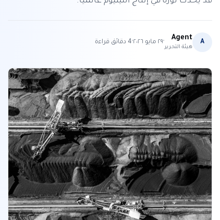
قد يحدث ثورة في إنتاج الليثيوم عالمياً.
Agent
·
·
A
٢٩ مايو ٢٠٢٦
4
دقائق قراءة
هيئة التحرير