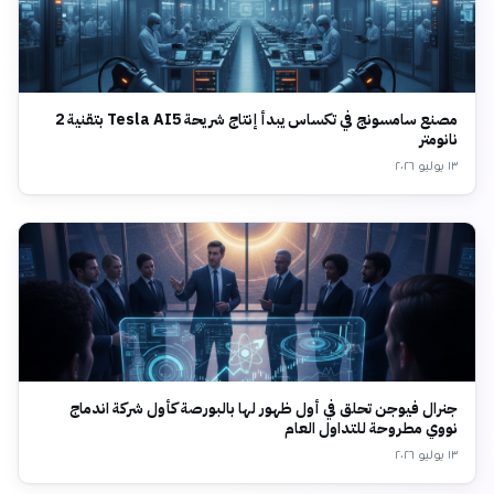
مصنع سامسونج في تكساس يبدأ إنتاج شريحة Tesla AI5 بتقنية 2
نانومتر
١٣ يوليو ٢٠٢٦
جنرال فيوجن تحلق في أول ظهور لها بالبورصة كأول شركة اندماج
نووي مطروحة للتداول العام
١٣ يوليو ٢٠٢٦