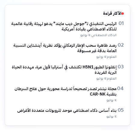
الأكثر قراءة
الرئيس التنفيذي لـ"جوجل ديب مايند" يدعو لهيئة رقابية عالمية
01
للذكاء الاصطناعي بقيادة أمريكية
الذكاء الاصطناعي
·
١٤ يوليو
رصد ظاهرة سحب الإطار الزمكاني يؤكد نظرية أينشتاين النسبية
02
العامة بدقة غير مسبوقة
العلوم
·
١٤ يوليو
إنفلونزا الطيور H5N1 تكتشف في أستراليا لأول مرة، مهددة الحياة
03
البرية الفريدة
العلوم
·
١٤ يوليو
مجلة نيتشر تصدر تصحيحاً لدراسة محورية حول علاج السرطان
04
بتقنية CAR-NK
١٤ يوليو
بناء أساس ذكاء اصطناعي موحد للروبوتات متعددة الأغراض
05
١٤ يوليو