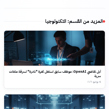
المزيد من القسم
:
التكنولوجيا
آبل تقاضي OpenAI: موظف سابق استغل ثغرة "نادرة" لسرقة ملفات
سرية
١٤ يوليو ٢٠٢٦