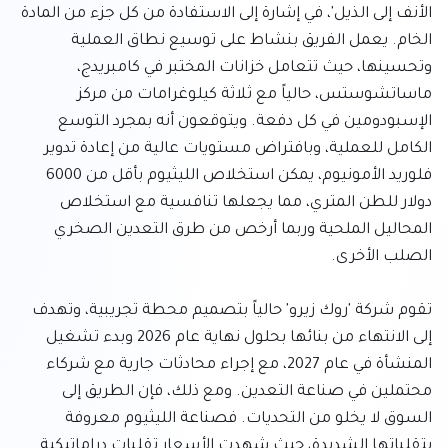
الأنف إلى الذيل'، في إشارة إلى الاستفادة من كل جزء من المادة 
الخام. يعمل الفريق بنشاط على توسيع نطاق العملية 
وتحسينها، حيث تتعامل خزانات المختبر في كامبريدج، 
ماساتشوستس، حالياً مع ثلاثة كيلوغرامات من مركز 
الإسبودومين في كل دفعة. ويتوقعون أنه بمجرد التوسع 
الكامل للعملية، وبافتراض مستويات عالية من إعادة تدوير 
فلوريد الأمونيوم، يمكن استخلاص الليثيوم بأقل من 6000 
دولار للطن المتري، مما يجعلها تنافسية مع استخلاص 
المحاليل الملحية وربما أرخص من طرق التعدين الصخري 
تقوم شركة 'روك زيرو' حالياً بتصميم محطة تجريبية، وتهدف 
إلى الانتهاء من بنائها بحلول نهاية عام 2026 وبدء تشغيل 
المنشأة في عام 2027، مع إجراء محادثات جارية مع شركاء 
محتملين في صناعة التعدين. ومع ذلك، فإن الطريق إلى 
السوق لا يخلو من التحديات. فصناعة الليثيوم معروفة 
بتقلباتها الشديدة، حيث شهدت الأسعار تقلبات دراماتيكية 