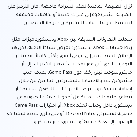
تزال الطبيعة المحددة لهذه الشراكة غامضة، فإن التركيز على 
"المرونة" يشير بقوة إلى ميزات جديدة أو تكاملات مصممة 
شملت التعاونات السابقة بين Xbox وديسكورد ميزات مثل 
ربط حسابات Xbox بديسكورد لعرض نشاط اللعبة، لكن هذا 
الإعلان الجديد يشير إلى عرض أعمق وأكثر تكاملاً. قد يشير 
التوقيت، الذي يأتي فور تعديلات أسعار الاشتراك، إلى أن 
مايكروسوفت تبني زخمًا حول Game Pass، بهدف جذب 
مشتركين جدد والاحتفاظ بالمشتركين الحاليين من خلال 
إضافة قيمة كبيرة. يترك اللاعبون الآن للتكهن بما يمكن أن 
ينطوي عليه ذلك: ربما تكامل أعمق للدردشة الصوتية في 
ديسكورد داخل وحدات تحكم Xbox، أو امتيازات Game Pass 
حصرية لمشتركي Discord Nitro، أو حتى طرق جديدة لمشاركة 