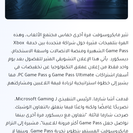
تثير مايكروسوفت مرة أخرى حماس مجتمع الألعاب، وهذه 
المرة بتلميحات مثيرة حول شراكة متجددة بين خدمة Xbox 
Game Pass الشهيرة ومنصة الاتصالات واسعة الاستخدام، 
ديسكورد. يأتي هذا الإعلان التشويقي المثير للفضول بعد يوم 
واحد فقط من إعلان عملاق التكنولوجيا عن تخفيضات في 
أسعار اشتراكات Game Pass Ultimate و PC Game Pass، مما 
قدمت آشا شارما، الرئيس التنفيذي لـ Microsoft Gaming، 
تصريحًا غامضًا ولكنه واعدًا فيما يتعلق بالتعاون الوشيك. 
صرحت شارما قائلة: "نتعاون مع ديسكورد مرة أخرى بينما 
نواصل جعل Game Pass أكثر مرونة للاعبينا"، مشيرة إلى التزام 
مايكروسوفت المستمر بتطوير تجربة Game Pass. وبينما لا 