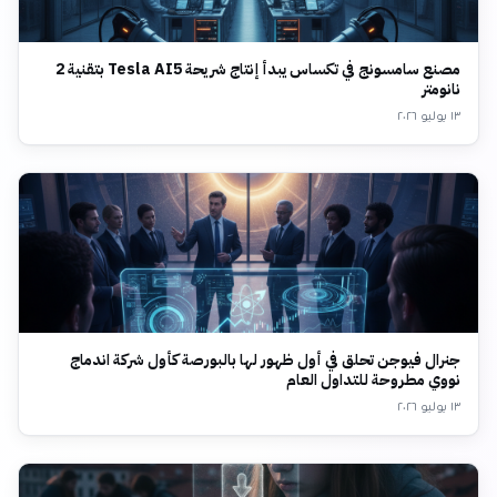
مصنع سامسونج في تكساس يبدأ إنتاج شريحة Tesla AI5 بتقنية 2
نانومتر
١٣ يوليو ٢٠٢٦
جنرال فيوجن تحلق في أول ظهور لها بالبورصة كأول شركة اندماج
نووي مطروحة للتداول العام
١٣ يوليو ٢٠٢٦