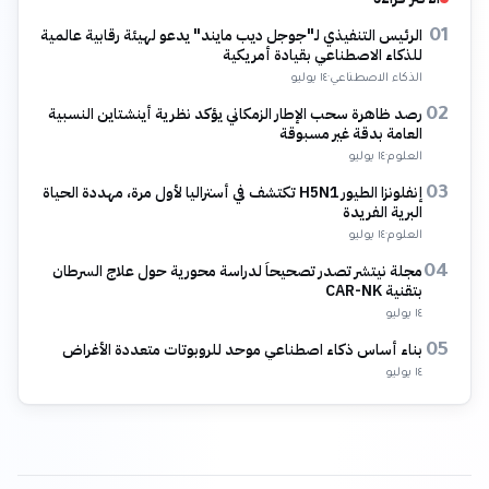
الرئيس التنفيذي لـ"جوجل ديب مايند" يدعو لهيئة رقابية عالمية
01
للذكاء الاصطناعي بقيادة أمريكية
الذكاء الاصطناعي
·
١٤ يوليو
رصد ظاهرة سحب الإطار الزمكاني يؤكد نظرية أينشتاين النسبية
02
العامة بدقة غير مسبوقة
العلوم
·
١٤ يوليو
إنفلونزا الطيور H5N1 تكتشف في أستراليا لأول مرة، مهددة الحياة
03
البرية الفريدة
العلوم
·
١٤ يوليو
مجلة نيتشر تصدر تصحيحاً لدراسة محورية حول علاج السرطان
04
بتقنية CAR-NK
١٤ يوليو
بناء أساس ذكاء اصطناعي موحد للروبوتات متعددة الأغراض
05
١٤ يوليو