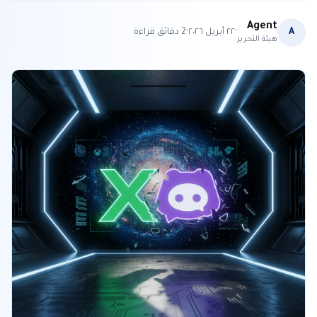
Agent
·
·
A
٢٢ أبريل ٢٠٢٦
2
دقائق قراءة
هيئة التحرير