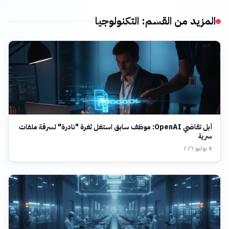
المزيد من القسم
:
التكنولوجيا
آبل تقاضي OpenAI: موظف سابق استغل ثغرة "نادرة" لسرقة ملفات
سرية
١٤ يوليو ٢٠٢٦