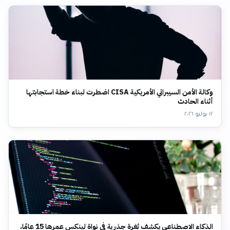
وكالة الأمن السيبراني الأمريكية CISA اضطرت لبناء خطة استجابتها
أثناء الحادث
١٢ يوليو ٢٠٢٦
الذكاء الاصطناعي يكشف ثغرة جذرية في نواة لينكس عمرها 15 عامًا،