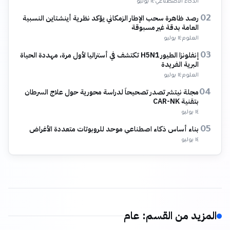
الذكاء الاصطناعي
·
١٤ يوليو
رصد ظاهرة سحب الإطار الزمكاني يؤكد نظرية أينشتاين النسبية
02
العامة بدقة غير مسبوقة
العلوم
·
١٤ يوليو
إنفلونزا الطيور H5N1 تكتشف في أستراليا لأول مرة، مهددة الحياة
03
البرية الفريدة
العلوم
·
١٤ يوليو
مجلة نيتشر تصدر تصحيحاً لدراسة محورية حول علاج السرطان
04
بتقنية CAR-NK
١٤ يوليو
بناء أساس ذكاء اصطناعي موحد للروبوتات متعددة الأغراض
05
١٤ يوليو
المزيد من القسم
:
عام