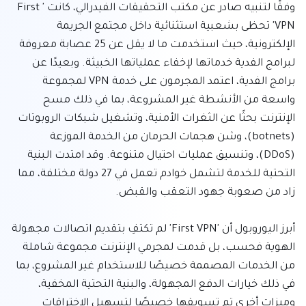
وفقًا لتنبيه صادر عن مكتب التحقيقات الفيدرالي، كانت 'First 
VPN' تحظى بشعبية استثنائية داخل مجتمع الجريمة 
الإلكترونية، حيث استخدمت ما لا يقل عن 25 عصابة معروفة 
لبرامج الفدية خدماتها لإخفاء عملياتها الخبيثة. وبعيدًا عن 
برامج الفدية، اعتمد المجرمون على خدمة VPN لمجموعة 
واسعة من الأنشطة غير المشروعة، بما في ذلك مسح 
الإنترنت بحثًا عن الثغرات الأمنية، وتشغيل شبكات الروبوتات 
(botnets)، وشن هجمات الحرمان من الخدمة الموزعة 
(DDoS)، وتنسيق عمليات احتيال متنوعة. وقد امتدت البنية 
التحتية للخدمة لتشمل خوادم تعمل في 27 دولة مختلفة، مما 
أبرز اليوروبول أن 'First VPN' لم تكتفِ بتقديم اتصالات مجهولة 
الهوية فحسب، بل قدمت لمجرمي الإنترنت مجموعة شاملة 
من الخدمات المصممة خصيصًا للاستخدام غير المشروع، بما 
في ذلك خيارات الدفع المجهولة، والبنية التحتية المخفية، 
وميزات أخرى تم تسويقها خصيصًا لتسهيل الاختراقات 