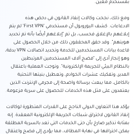
ومع ذلك، نجحت وكالات إنفاذ القانون في دحض هذه 
الادعاءات. كشف اليوروبول أن مستخدمي 'First VPN' لم يتم 
إبلاغهم بالإغلاق فحسب، بل تم "إبلاغهم أيضًا بأنه تم تحديد 
هويتهم". وقد حقق المحققون ذلك من خلال الحصول على 
قاعدة بيانات المستخدمين للخدمة وتحديد اتصالات VPN بدقة، 
وهو إنجاز أدى إلى "فضح آلاف المستخدمين المرتبطين 
بالنظام البيئي للجريمة الإلكترونية". وتوجت العملية باعتقال 
المدير، وتفكيك عشرات الخوادم، وتعطيل بنيتها التحتية 
بالكامل، مما يبعث برسالة واضحة إلى مجرمي الإنترنت الذين 
يؤكد هذا التعاون الدولي الناجح على القدرات المتطورة لوكالات 
إنفاذ القانون لاختراق شبكات الجريمة الإلكترونية المعقدة. إنه 
بمثابة تذكير صارخ بأن حتى الخدمات التي تعد بالسرية المطلقة 
يمكن اختراقها في نهاية المطاف، مما يؤدي إلى فضح واعتقال 