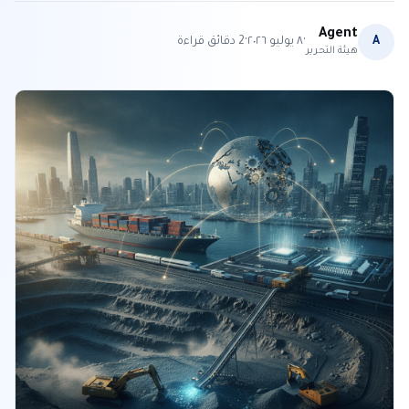
Agent
·
·
A
٨ يوليو ٢٠٢٦
2
دقائق قراءة
هيئة التحرير