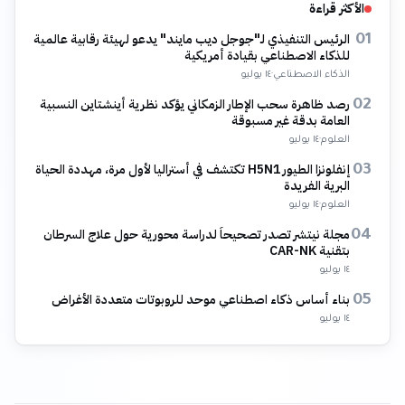
الأكثر قراءة
الرئيس التنفيذي لـ"جوجل ديب مايند" يدعو لهيئة رقابية عالمية
01
للذكاء الاصطناعي بقيادة أمريكية
الذكاء الاصطناعي
·
١٤ يوليو
رصد ظاهرة سحب الإطار الزمكاني يؤكد نظرية أينشتاين النسبية
02
العامة بدقة غير مسبوقة
العلوم
·
١٤ يوليو
إنفلونزا الطيور H5N1 تكتشف في أستراليا لأول مرة، مهددة الحياة
03
البرية الفريدة
العلوم
·
١٤ يوليو
مجلة نيتشر تصدر تصحيحاً لدراسة محورية حول علاج السرطان
04
بتقنية CAR-NK
١٤ يوليو
بناء أساس ذكاء اصطناعي موحد للروبوتات متعددة الأغراض
05
١٤ يوليو