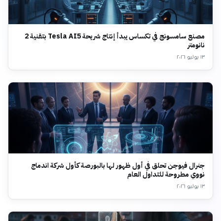
مصنع سامسونج في تكساس يبدأ إنتاج شريحة Tesla AI5 بتقنية 2
نانومتر
١٣ يوليو ٢٠٢٦
جنرال فيوجن تحلق في أول ظهور لها بالبورصة كأول شركة اندماج
نووي مطروحة للتداول العام
١٣ يوليو ٢٠٢٦