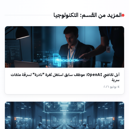
المزيد من القسم
:
التكنولوجيا
آبل تقاضي OpenAI: موظف سابق استغل ثغرة "نادرة" لسرقة ملفات
سرية
١٤ يوليو ٢٠٢٦