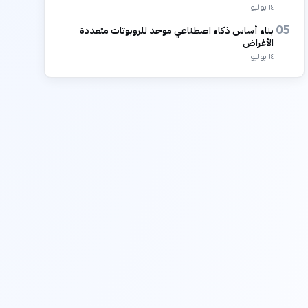
١٤ يوليو
بناء أساس ذكاء اصطناعي موحد للروبوتات متعددة
05
الأغراض
١٤ يوليو