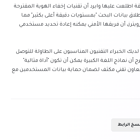
مجهولة الهوية في المقام الأول". وتدعي جوجل في وثيقة اطلعت عليها وايرد أن تقنيات إخفاء الهوية المقترحة 
تحتوي على "نقاط ضعف عميقة"، وأنها ستضطر إلى إطلاق بيانات البحث "بمستويات دقيقة أعلى بكثير" مما 
تفعله حاليًا. وقد صرحت الشركة سابقًا، وفقًا لتقارير رويترز، أن فريقها الأمني يمكنه إعادة تحديد مستخدمي 
تؤكد أدكنز أن "إخفاء الهوية أمر صعب، ويجب أن يكون لديك الخبراء التقنيون المناسبون على الطاولة للتوصل 
إلى الحلول"، مشيرة إلى إمكانية إيجاد "حل وسط". وتقترح أن نماذج اللغة الكبيرة يمكن أن تكون "أداة مثالية" 
للمساعدة في فك إخفاء الهوية، مما يبرز الحاجة إلى تعاون تقني مكثف لضمان حماية بيانات المستخدمين مع 
سخ الرابط