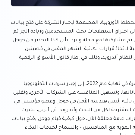
حذر كبار موظفي الخصوصية والأمن في جوجل من أن الخطط الأوروبية، المصممة لإجبار الشركة على فتح بيانات 
البحث ونظام التشغيل أندرويد للمنافسين، قد تؤدي إلى اختراق استعلامات بحث المستخدمين وزيادة الجرائم 
الإلكترونية عبر القارة، وذلك وفقًا لعدة مقابلات ووثائق تم مشاركتها مع مجلة وايرد. يأتي هذا التحذير من جوجل 
في الوقت الذي يستعد فيه مسؤولو المفوضية الأوروبية لاتخاذ قرارات نهائية الشهر المقبل في قضيتين 
رئيسيتين تتعلقان ببحث جوجل وقابلية التشغيل البيني لنظام أندرويد، وذلك في إطار قانون الأسواق الرقمية 
يهدف قانون الأسواق الرقمية، الذي تم اعتماده لأول مرة في نهاية عام 2022، إلى إجبار شركات التكنولوجيا 
الكبرى التي تهيمن على الأسواق على فتح أنظمتها وبياناتها، وتسهيل المنافسة على الشركات الأخرى، وتقليل 
الاعتماد على عدد قليل من الشركات. أعربت هيذر أدكنز، نائبة رئيس هندسة الأمن في جوجل وعضو مؤسس في 
فريق الأمن بالشركة، عن قلق الشركة بشأن التغييرات المقترحة لكل من البحث وأندرويد. في أبريل، نشرت 
المفوضية الأوروبية تفاصيل أولية، بالإضافة إلى مشاورات عامة مغلقة الآن، حول كيفية قيام جوجل بفتح بيانات 
البحث الخاصة بها – أي مشاركة بيانات البحث مجهولة الهوية مع المنافسين – والسماح لخدمات الذكاء 