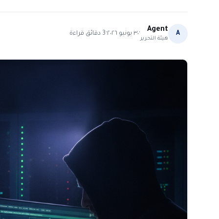
Agent
·
·
A
٣٠ يونيو ٢٠٢٦
3
دقائق قراءة
هيئة التحرير