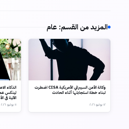
المزيد من القسم
:
عام
وكالة الأمن السيبراني الأمريكية CISA اضطرت
الذكاء الا
لبناء خطة استجابتها أثناء الحادث
الآلية في ال
١٢ يوليو ٢٠٢٦
١١ يوليو ٢٠٢٦