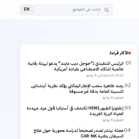
EN
الأكثر قراءة
الرئيس التنفيذي لـ"جوجل ديب مايند" يدعو لهيئة رقابية
01
عالمية للذكاء الاصطناعي بقيادة أمريكية
الذكاء الاصطناعي
·
١٤ يوليو
رصد ظاهرة سحب الإطار الزمكاني يؤكد نظرية أينشتاين
02
النسبية العامة بدقة غير مسبوقة
العلوم
·
١٤ يوليو
إنفلونزا الطيور H5N1 تكتشف في أستراليا لأول مرة، مهددة
03
الحياة البرية الفريدة
العلوم
·
١٤ يوليو
مجلة نيتشر تصدر تصحيحاً لدراسة محورية حول علاج
04
السرطان بتقنية CAR-NK