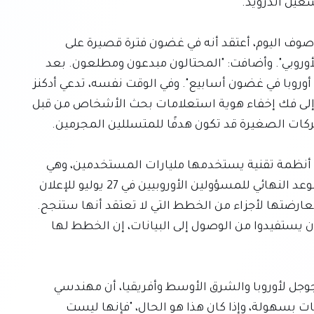
وصرحت أدكنز لمجلة وايرد قائلة: "إذا تم تنفيذ ما هو موصوف اليوم، أعتقد أنه في غضون فترة قصيرة على 
أندرويد، سنشهد زيادة كبيرة في الاحتيال في الاتحاد الأوروبي". وأضافت: "المحتالون مبدعون ومطلعون. بعد 
تاريخ التنفيذ، أعتقد أننا سنشهد زيادة في الاحتيال في أوروبا في غضون أسابيع". وفي الوقت نفسه، تدعي أدكنز 
أيضًا أن التغييرات المقترحة على بحث جوجل قد تؤدي إلى فك إخفاء هوية استعلامات بحث الأشخاص من قبل 
تعتبر مقترحات المفوضية الأوروبية معقدة، وتؤثر على أنظمة تقنية يستخدمها مليارات المستخدمين، وهي 
متجذرة في قوانين المنافسة في القارة. مع اقتراب الموعد النهائي للمسؤولين الأوروبيين في 27 يوليو للإعلان 
عن قراراتهم النهائية، أصبحت جوجل أكثر صراحة في معارضتها لأجزاء من الخطط التي لا تعتقد أنها ستنجح. 
من جانبهم، يقول بعض منافسي جوجل، الذين يمكن أن يستفيدوا من الوصول إلى البيانات، إن الخطط لها 
ويؤكد ديفيد لويس، مدير استشارات الخصوصية في جوجل لأوروبا والشرق الأوسط وأفريقيا، أن مهندسي 
الخصوصية أثبتوا إمكانية إعادة تحديد هوية هذه البيانات بسهولة، وإذا كان هذا هو الحال، "فإنها ليست 