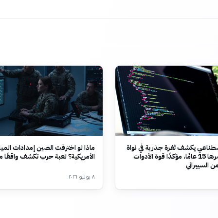
صطناعي يكشف ثغرة جذرية في نواة
ماذا لو اخترقت الصين إمدادات الميا
لينكس عمرها 15 عامًا، مؤكدًا قوة الأدوات
الأمريكية؟ لعبة حرب تكشف واقعًا مخ
أمن السيبراني
٨ يوليو ٢٠٢٦