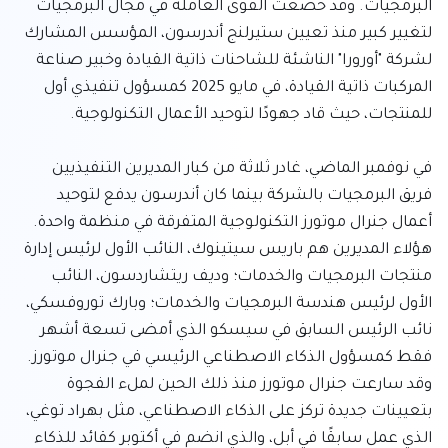
البرمجيات. وقد خضعت القوى العاملة في مجال البرمجيات 
لتغيير كبير منذ تعيين ستيرلنج أندرسون، المؤسس المشارك 
لشركة "أورورا" الناشئة للشاحنات ذاتية القيادة وخبير صناعة 
المركبات ذاتية القيادة، في مايو 2025 كمسؤول تنفيذي أول 
في نوفمبر الماضي، غادر ثلاثة من كبار المديرين التنفيذيين 
فريق البرمجيات بالشركة بينما كان أندرسون يدفع لتوحيد 
أعمال جنرال موتورز التكنولوجية المتفرقة في منظمة واحدة. 
هؤلاء المديرين هم باريس سيتينوك، النائب الأول لرئيس إدارة 
منتجات البرمجيات والخدمات؛ وديف ريتشاردسون، النائب 
الأول لرئيس هندسة البرمجيات والخدمات؛ وبارك توروفسكي، 
نائب الرئيس السابق في سيسكو الذي أمضى تسعة أشهر 
فقط كمسؤول الذكاء الاصطناعي الرئيسي في جنرال موتورز. 
وقد سارعت جنرال موتورز منذ ذلك الحين لملء الفجوة 
بتعيينات جديدة تركز على الذكاء الاصطناعي، مثل بهراد توغي، 
الذي عمل سابقًا في أبل، والذي انضم في أكتوبر كقائد للذكاء 