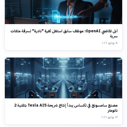
آبل تقاضي OpenAI: موظف سابق استغل ثغرة "نادرة" لسرقة ملفات
سرية
١٤ يوليو ٢٠٢٦
مصنع سامسونج في تكساس يبدأ إنتاج شريحة Tesla AI5 بتقنية 2
نانومتر
١٣ يوليو ٢٠٢٦