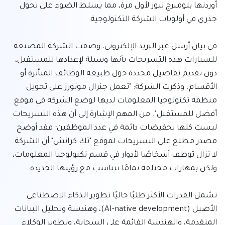
أوردتها بلومبرج نيوز لأول مرة، مما يسلط الضوء على تحول 
في بيان أرسل عبر البريد الإلكتروني، وصفت الشركة المصنعة 
للسيارات هذه التسريحات بأنها وسيلة لإعدادها للمستقبل، 
دون تقديم تفاصيل محددة حول طبيعة الوظائف المتأثرة أو 
الأقسام. وذكرت الشركة: "تعمل جنرال موتورز على تحويل 
منظمة تكنولوجيا المعلومات لديها لوضع الشركة في موقع 
أفضل للمستقبل". من المهم الإشارة إلى أن هذه التسريحات 
ليست كلها تخفيضات دائمة في عدد الموظفين؛ فقد أوضح 
مصدر مطلع على التسريحات لموقع "تك كرانش" أن الشركة 
لا تزال توظف أشخاصًا لأدوار في قسم تكنولوجيا المعلومات، 
تشمل القدرات الأكثر طلبًا حاليًا تطوير الذكاء الاصطناعي 
الأصيل (AI-native development)، وهندسة وتحليل البيانات 
المتقدمة، والهندسة القائمة على السحابة، وتطوير الوكلاء 