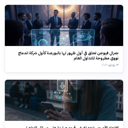
جنرال فيوجن تحلق في أول ظهور لها بالبورصة كأول شركة اندماج
نووي مطروحة للتداول العام
١٣ يوليو ٢٠٢٦
الاتحاد الأوروبي يتجه لفرض قيود صارمة على وسائل التواصل