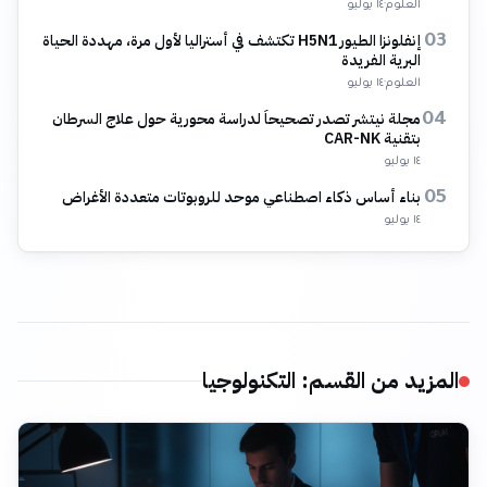
العلوم
·
١٤ يوليو
إنفلونزا الطيور H5N1 تكتشف في أستراليا لأول مرة، مهددة الحياة
03
البرية الفريدة
العلوم
·
١٤ يوليو
مجلة نيتشر تصدر تصحيحاً لدراسة محورية حول علاج السرطان
04
بتقنية CAR-NK
١٤ يوليو
بناء أساس ذكاء اصطناعي موحد للروبوتات متعددة الأغراض
05
١٤ يوليو
المزيد من القسم
:
التكنولوجيا