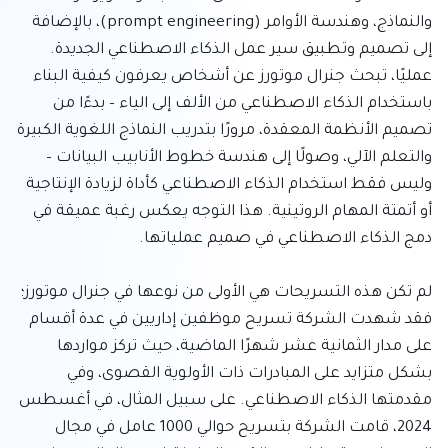
والنماذج، وهندسة الأوامر (prompt engineering)، بالإضافة 
إلى تصميم وتطبيق سير عمل الذكاء الاصطناعي الجديدة. 
عمليًا، تبحث جنرال موتورز عن أشخاص يعرفون كيفية البناء 
باستخدام الذكاء الاصطناعي من الألف إلى الياء – بدءًا من 
تصميم الأنظمة المعقدة، مرورًا بتدريب النماذج اللغوية الكبيرة 
والتعلم الآلي، وصولًا إلى هندسة خطوط الأنابيب البيانات – 
وليس فقط استخدام الذكاء الاصطناعي كأداة لزيادة الإنتاجية 
أو أتمتة المهام الروتينية. هذا التوجه يعكس رغبة عميقة في 
لم تكن هذه التسريحات هي الأولى من نوعها في جنرال موتورز؛ 
فقد شهدت الشركة تسريح موظفين إداريين في عدة أقسام 
على مدار الثمانية عشر شهرًا الماضية، حيث تركز مواردها 
بشكل متزايد على المبادرات ذات الأولوية القصوى، وفي 
مقدمتها الذكاء الاصطناعي. على سبيل المثال، في أغسطس 
2024، قامت الشركة بتسريح حوالي 1000 عامل في مجال 