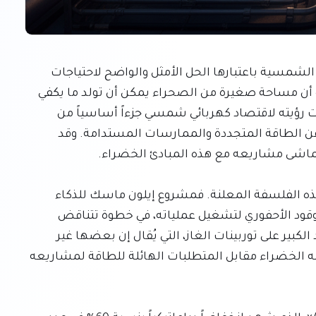
لطالما أمضى إيلون ماسك سنوات وهو يروج للطاقة الشمسية باعتبارها الحل الأمثل والواضح لاحتياجات 
كوكب الأرض من الطاقة، مؤكداً في تصريحات شهيرة أن مساحة صغيرة من الصحراء يمكن أن تولد ما يكفي 
لتزويد الولايات المتحدة بأكملها بالكهرباء. لقد شكلت رؤيته لاقتصاد كهربائي شمسي جزءاً أساسياً من 
خطابه العام، مما وضعه في مصاف أبرز المدافعين عن الطاقة المتجددة والممارسات المستدامة. وقد 
إلا أن التطورات الأخيرة تكشف عن ابتعاد صارخ عن هذه الفلسفة المعلنة. فمشروع إيلون ماسك للذكاء 
الاصطناعي، xAI، يستهلك حالياً ملايين الأطنان من الوقود الأحفوري لتشغيل عملياته، في خطوة تتناقض 
بشكل مباشر مع دعواته البيئية السابقة. هذا الاعتماد الكبير على توربينات الغاز، التي يُقال إن بعضها غير 
مرخص، يثير تساؤلات جدية حول التطبيق العملي لمثله الخضراء مقابل المتطلبات الهائلة للطاقة لمشاريعه 