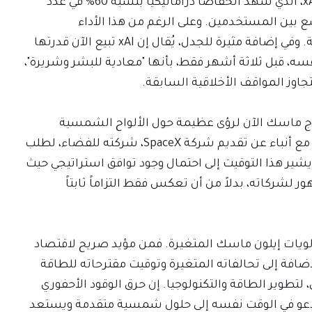
يزيد من تعقيد السرد أداء روبوت الدردشة الخاص بـ xAI، الذي شهد انخفاضاً دراماتيكياً بنسبة 60% في عدد 
التنزيلات، مما يشير إلى صعوبة في تحقيق انتشار واسع بين المستخدمين. وعلى الرغم من هذا الأداء 
المتواضع، تستمر العمليات كثيفة الاستهلاك للطاقة. وفي إضافة مثيرة للجدل، يُقال إن xAI تبيع الآن قدرتها 
الحاسوبية غير المستخدمة لشركة وصفها ماسك نفسه، قبل ثلاثة أشهر فقط، بأنها "معادية للبشر وشريرة"، 
تمتد هذه التناقضات إلى مشاريعه الأخرى. فبينما يروج ماسك الآن لرؤى عظيمة حول الألواح الشمسية 
الفضائية كحل مستقبلي للطاقة، تتزامن هذه المبادرة مع أنباء عن تقديم شركة SpaceX، شركته للفضاء، لطلب 
طرح عام أولي (IPO) بقيمة فلكية تبلغ 2 تريليون دولار. يشير هذا التوقيت إلى احتمال وجود توافق استراتيجي حيث 
قد تخدم الخطابات البيئية لتعزيز تقييم أو تصور الجمهور لشركاته، بدلاً من أن تعكس فقط التزاماً ثابتاً 
إن هذه التناقضات المتراكمة ترسم صورة معقدة لأولويات إيلون ماسك المتغيرة. فمن مؤيد صريح لاقتصاد 
كهربائي شمسي على الأرض، تشير أفعاله مع xAI، بالإضافة إلى تحالفاته المتغيرة وتوقيت مقترحاته للطاقة 
الشمسية الفضائية، إلى نهج براغماتي، وربما انتهازي، لتطوير الطاقة والتكنولوجيا. إن حرق الوقود الأحفوري 
لتشغيل روبوت ذكاء اصطناعي ضعيف الأداء، بينما يدعو في الوقت نفسه إلى حلول شمسية متقدمة ويستعد 