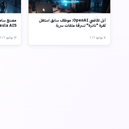
آبل تقاضي OpenAI: موظف سابق استغل
مصنع سامس
ثغرة "نادرة" لسرقة ملفات سرية
Tesla AI5 بتقنية 2 نانو
١٤ يوليو ٢٠٢٦
١٣ يوليو ٢٠٢٦