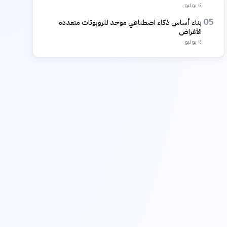
١٤ يوليو
بناء أساس ذكاء اصطناعي موحد للروبوتات متعددة
05
الأغراض
١٤ يوليو