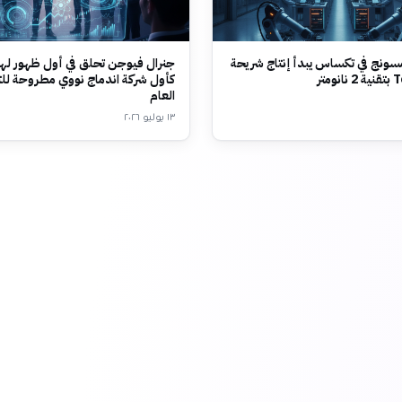
ونج في تكساس يبدأ إنتاج شريحة
جنرال فيوجن تحلق في أول ظهور لها
متر
كأول شركة اندماج نووي مطروحة لل
العام
١٣ يوليو ٢٠٢٦