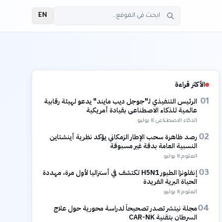
EN
الأكثر قراءة
الرئيس التنفيذي لـ"جوجل ديب مايند" يدعو لهيئة رقابية
01
عالمية للذكاء الاصطناعي بقيادة أمريكية
الذكاء الاصطناعي
·
١٤ يوليو
رصد ظاهرة سحب الإطار الزمكاني يؤكد نظرية أينشتاين
02
النسبية العامة بدقة غير مسبوقة
العلوم
·
١٤ يوليو
إنفلونزا الطيور H5N1 تكتشف في أستراليا لأول مرة، مهددة
03
الحياة البرية الفريدة
العلوم
·
١٤ يوليو
مجلة نيتشر تصدر تصحيحاً لدراسة محورية حول علاج
04
السرطان بتقنية CAR-NK