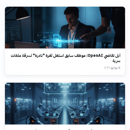
آبل تقاضي OpenAI: موظف سابق استغل ثغرة "نادرة" لسرقة ملفات
سرية
١٤ يوليو ٢٠٢٦