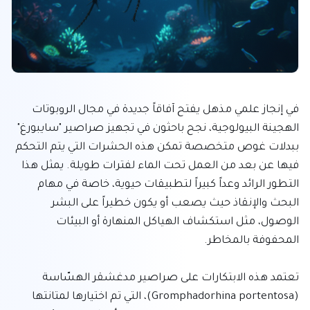
في إنجاز علمي مذهل يفتح آفاقاً جديدة في مجال الروبوتات 
الهجينة البيولوجية، نجح باحثون في تجهيز صراصير "سايبورغ" 
ببدلات غوص متخصصة تمكن هذه الحشرات التي يتم التحكم 
فيها عن بعد من العمل تحت الماء لفترات طويلة. يمثل هذا 
التطور الرائد وعداً كبيراً لتطبيقات حيوية، خاصة في مهام 
البحث والإنقاذ حيث يصعب أو يكون خطيراً على البشر 
الوصول، مثل استكشاف الهياكل المنهارة أو البيئات 
تعتمد هذه الابتكارات على صراصير مدغشقر الهسّاسة 
(Gromphadorhina portentosa)، التي تم اختيارها لمتانتها 