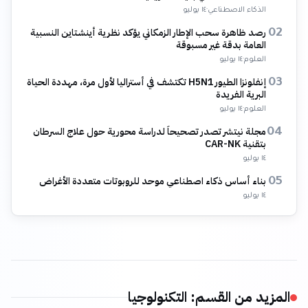
الذكاء الاصطناعي
·
١٤ يوليو
رصد ظاهرة سحب الإطار الزمكاني يؤكد نظرية أينشتاين النسبية
02
العامة بدقة غير مسبوقة
العلوم
·
١٤ يوليو
إنفلونزا الطيور H5N1 تكتشف في أستراليا لأول مرة، مهددة الحياة
03
البرية الفريدة
العلوم
·
١٤ يوليو
مجلة نيتشر تصدر تصحيحاً لدراسة محورية حول علاج السرطان
04
بتقنية CAR-NK
١٤ يوليو
بناء أساس ذكاء اصطناعي موحد للروبوتات متعددة الأغراض
05
١٤ يوليو
المزيد من القسم
:
التكنولوجيا