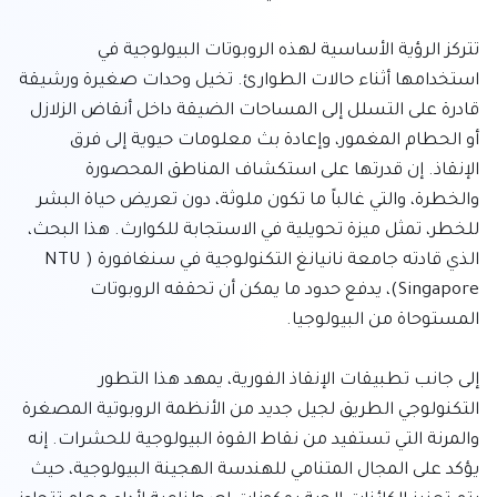
تتركز الرؤية الأساسية لهذه الروبوتات البيولوجية في 
استخدامها أثناء حالات الطوارئ. تخيل وحدات صغيرة ورشيقة 
قادرة على التسلل إلى المساحات الضيقة داخل أنقاض الزلازل 
أو الحطام المغمور، وإعادة بث معلومات حيوية إلى فرق 
الإنقاذ. إن قدرتها على استكشاف المناطق المحصورة 
والخطرة، والتي غالباً ما تكون ملوثة، دون تعريض حياة البشر 
للخطر، تمثل ميزة تحويلية في الاستجابة للكوارث. هذا البحث، 
الذي قادته جامعة نانيانغ التكنولوجية في سنغافورة (NTU 
Singapore)، يدفع حدود ما يمكن أن تحققه الروبوتات 
إلى جانب تطبيقات الإنقاذ الفورية، يمهد هذا التطور 
التكنولوجي الطريق لجيل جديد من الأنظمة الروبوتية المصغرة 
والمرنة التي تستفيد من نقاط القوة البيولوجية للحشرات. إنه 
يؤكد على المجال المتنامي للهندسة الهجينة البيولوجية، حيث 