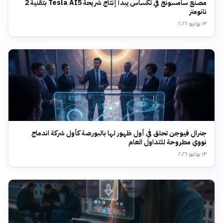
مصنع سامسونج في تكساس يبدأ إنتاج شريحة Tesla AI5 بتقنية 2
نانومتر
١٣ يوليو ٢٠٢٦
جنرال فيوجن تحلق في أول ظهور لها بالبورصة كأول شركة اندماج
نووي مطروحة للتداول العام
١٣ يوليو ٢٠٢٦