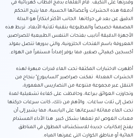
وقدرتها على التكيف. قام العلماء بدمج أقطاب كهربائية في 
أدمغة هذه الحشرات وأعضائها الحسية، مما يتيح التحكم 
الدقيق عن بعد في حركاتها. الجانب الأكثر ابتكاراً هو البدلة 
المصممة خصيصاً والمطبوعة بتقنية ثلاثية الأبعاد. تربط هذه 
الأجهزة الدقيقة أنابيب بفتحات التنفس الطبيعية للصراصير، 
المعروفة باسم الفتحات الحلزونية، والتي بدورها تتصل بمولد 
أظهرت الاختبارات المكثفة تحت الماء قدرات مبهرة لهذه 
الحشرات المعدلة. تمكنت صراصير "السايبورغ" بنجاح من 
التنقل عبر مجموعة متنوعة من التضاريس المغمورة، 
وتجاوزت العوائق ببراعة، وحافظت على كفاءة تشغيلية لمدة 
تصل إلى ثلاث ساعات. والأهم من ذلك، كانت سرعات حركتها 
تحت الماء مماثلة لسرعاتها على اليابسة، مما يشير إلى أن 
معدات الغوص لم تعقها بشكل كبير. هذا الأداء المستدام 
يفتح إمكانيات جديدة للاستكشاف المطول في المناطق 