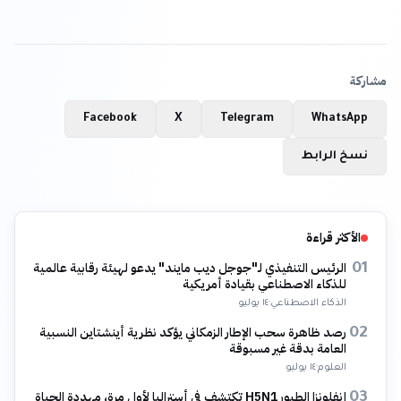
مشاركة
Facebook
X
Telegram
WhatsApp
نسخ الرابط
الأكثر قراءة
الرئيس التنفيذي لـ"جوجل ديب مايند" يدعو لهيئة رقابية عالمية
01
للذكاء الاصطناعي بقيادة أمريكية
الذكاء الاصطناعي
·
١٤ يوليو
رصد ظاهرة سحب الإطار الزمكاني يؤكد نظرية أينشتاين النسبية
02
العامة بدقة غير مسبوقة
العلوم
·
١٤ يوليو
إنفلونزا الطيور H5N1 تكتشف في أستراليا لأول مرة، مهددة الحياة
03