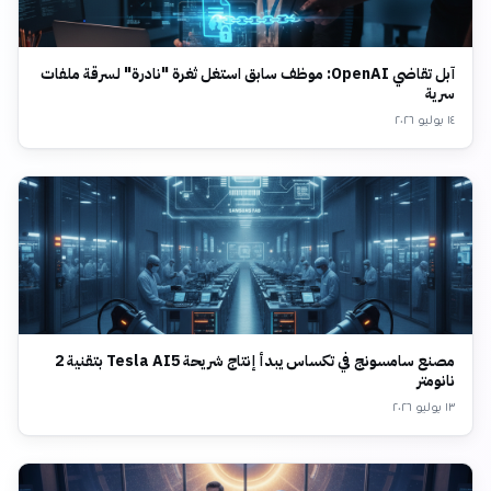
آبل تقاضي OpenAI: موظف سابق استغل ثغرة "نادرة" لسرقة ملفات
سرية
١٤ يوليو ٢٠٢٦
مصنع سامسونج في تكساس يبدأ إنتاج شريحة Tesla AI5 بتقنية 2
نانومتر
١٣ يوليو ٢٠٢٦