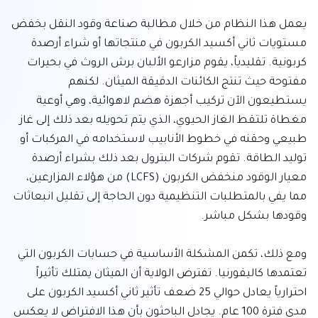
يعمل هذا النظام من خلال مطالبة صناعة وقود النقل بخفض 
مستويات ثاني أكسيد الكربون في منتجاتها أو شراء أرصدة 
كربونية. تقليدياً، يقوم مزارعو الألبان برش الروث في بحيرات 
مفتوحة حيث تنتج الكائنات الدقيقة الميثان. لكنهم 
يستطيعون الآن تركيب أجهزة هضم لاهوائية، وهي أوعية 
مغطاة تلتقط الغاز الحيوي، الذي يتم تحويله بعد ذلك إلى غاز 
طبيعي وحقنه في خطوط الأنابيب لاستخدامه في المركبات أو 
توليد الطاقة. تقوم شركات البترول بعد ذلك بشراء أرصدة 
معيار الوقود منخفض الكربون (LCFS) من هؤلاء المزارعين، 
مما يفي بالمتطلبات التنظيمية دون الحاجة إلى تقليل انبعاثات 
ومع ذلك، تكمن المشكلة الأساسية في حسابات الكربون التي 
تعتمدها كاليفورنيا. تفترض الولاية أن الميثان يمتلك تأثيراً 
احترارياً يعادل حوالي 25 ضعف تأثير ثاني أكسيد الكربون على 
مدى فترة 100 عام. يجادل الباحثون بأن هذا الافتراض لا يعكس 