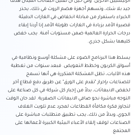
الرئيسيين الآخرين. وفي حين أن تقليل انبعاثات الميثان هدف 
جيد بلا شك، وتسهم أجهزة هضم الروث في ذلك، يحذر 
الخبراء باستمرار من مبادلة انخفاض في الغازات الدفيئة 
قصيرة الأمد بزيادة في الغازات طويلة الأمد إذا أردنا إبقاء 
درجات الحرارة العالمية ضمن مستويات آمنة. يجب خفض 
يسلط هذا البرنامج الضوء على مشكلة أوسع ونظامية في 
أسواق الكربون وخطط التعويض. فبعد سنوات من تغطية 
هذه الآليات، تظل المشكلة المتكررة هي أنها تسمح 
للصناعات بإحراز "تقدم على الورق" عن طريق دفع قطاع آخر 
لخفض الانبعاثات، بدلاً من إجبار كل شركة في كل صناعة على 
التوجه مباشرة نحو صافي الانبعاثات الصفرية. لقد حان الوقت 
لتجاوز فكرة مكافأة القطاعات لمجرد عدم تلويث الغلاف 
الجوي، وبدلاً من ذلك، يجب تطبيق متطلبات مباشرة على 
الصناعات لوقف إلقاء الأعباء البيئية الكبيرة لأعمالها على 
المجتمع.