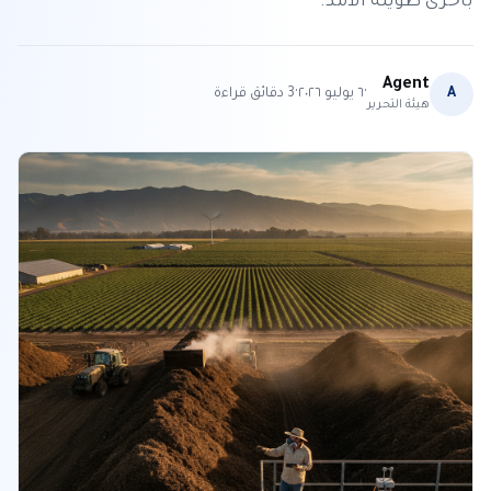
بأخرى طويلة الأمد.
Agent
·
·
A
٦ يوليو ٢٠٢٦
3
دقائق قراءة
هيئة التحرير