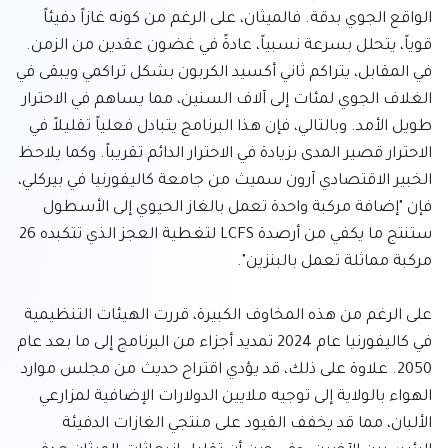
الواقع الجوي بدقة. فالميثان، على الرغم من كونه غازاً دفيئاً 
قوياً، يتحلل بسرعة نسبياً، عادةً في غضون عقدين من الزمن. 
في المقابل، يتراكم ثاني أكسيد الكربون بشكل تراكمي ويبقى في 
الغلاف الجوي لمئات إلى آلاف السنين، مما يساهم في الاحترار 
طويل الأمد. وبالتالي، فإن هذا البرنامج يتبادل فعلياً تقليلاً في 
الاحترار قصير المدى بزيادة في الاحترار الدائم تقريباً. وكما يلاحظ 
الخبير الاقتصادي آرون سميث من جامعة كاليفورنيا في بيركلي، 
فإن "إضافة مركبة واحدة تعمل بالغاز الحيوي إلى الأسطول 
ستنتج ما يكفي من أرصدة LCFS لتغطية العجز الذي تتكبده 26 
على الرغم من هذه المخاوف الكبيرة، قررت الهيئات التنظيمية 
في كاليفورنيا عام 2024 تمديد أجزاء من البرنامج إلى ما بعد عام 
2050. علاوة على ذلك، قد يؤدي اقتراح حديث من مجلس موارد 
الهواء بالولاية إلى توجيه ملايين الدولارات الإضافية لمزارعي 
الألبان، مما قد يخفف القيود على منتجي الغازات الدفيئة 