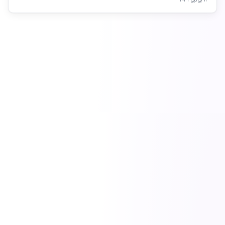
١٣ يوليو ٢٠٢٦