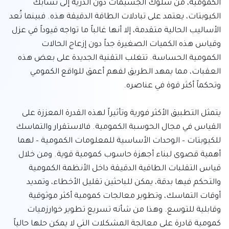
الكمومية، من سلوك الجسيمات دون الذرية إلى تشابك 
الكيوبتات، يعتمد على تبادلات الطاقة الدقيقة هذه. فبينما تُعد 
الأساليب الحالية متقدمة، إلا أنها غالباً ما تواجه قيوداً في عزل 
وقياس هذه الكميات الصغيرة جداً دون إزعاج الحالات 
الكمومية الحساسة. تتغلب التقنية الجديدة على بعض هذه 
العقبات، مما يمهد الطريق لفهم أعمق للواقع الكمومي 
يتمثل التطبيق الأكثر فورية وتأثيراً لهذه القدرة المعززة على 
القياس في مجال الحوسبة الكمومية. فالاستقرار والتماسك 
للكيوبتات – الوحدات الأساسية للمعلومات الكمومية – لهما 
أهمية قصوى لبناء أجهزة حاسوب كمومية قوية. ومن خلال 
قياس التقلبات الطاقية الدقيقة داخل الأنظمة الكمومية 
والتحكم فيها بدقة، يمكن للباحثين تقليل الأخطاء، وتمديد 
أوقات التماسك، وتطوير معالجات كمومية أكثر موثوقية 
وقابلية للتوسع. وهذا من شأنه تسريع تطوير خوارزميات 
كمومية قادرة على معالجة المشكلات التي لا يمكن حلها حالياً 