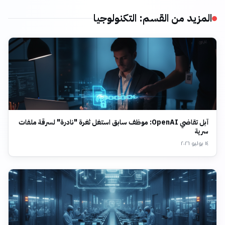
المزيد من القسم
:
التكنولوجيا
آبل تقاضي OpenAI: موظف سابق استغل ثغرة "نادرة" لسرقة ملفات
سرية
١٤ يوليو ٢٠٢٦