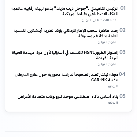
الرئيس التنفيذي لـ"جوجل ديب مايند" يدعو لهيئة رقابية عالمية
01
للذكاء الاصطناعي بقيادة أمريكية
الذكاء الاصطناعي
·
١٤ يوليو
رصد ظاهرة سحب الإطار الزمكاني يؤكد نظرية أينشتاين النسبية
02
العامة بدقة غير مسبوقة
العلوم
·
١٤ يوليو
إنفلونزا الطيور H5N1 تكتشف في أستراليا لأول مرة، مهددة الحياة
03
البرية الفريدة
العلوم
·
١٤ يوليو
مجلة نيتشر تصدر تصحيحاً لدراسة محورية حول علاج السرطان
04
بتقنية CAR-NK
١٤ يوليو
بناء أساس ذكاء اصطناعي موحد للروبوتات متعددة الأغراض
05
١٤ يوليو