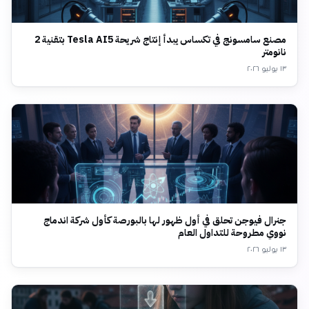
مصنع سامسونج في تكساس يبدأ إنتاج شريحة Tesla AI5 بتقنية 2
نانومتر
١٣ يوليو ٢٠٢٦
جنرال فيوجن تحلق في أول ظهور لها بالبورصة كأول شركة اندماج
نووي مطروحة للتداول العام
١٣ يوليو ٢٠٢٦