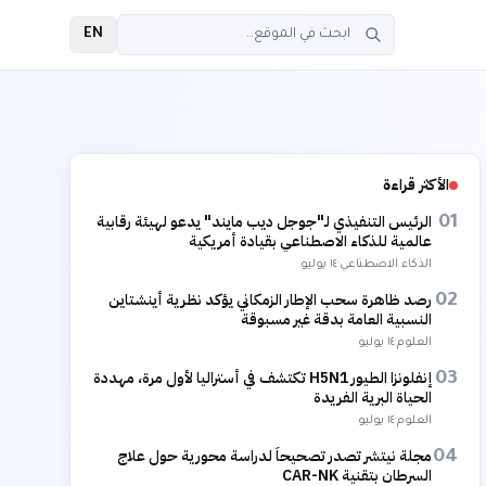
EN
الأكثر قراءة
الرئيس التنفيذي لـ"جوجل ديب مايند" يدعو لهيئة رقابية
01
عالمية للذكاء الاصطناعي بقيادة أمريكية
الذكاء الاصطناعي
·
١٤ يوليو
رصد ظاهرة سحب الإطار الزمكاني يؤكد نظرية أينشتاين
02
النسبية العامة بدقة غير مسبوقة
العلوم
·
١٤ يوليو
إنفلونزا الطيور H5N1 تكتشف في أستراليا لأول مرة، مهددة
03
الحياة البرية الفريدة
العلوم
·
١٤ يوليو
مجلة نيتشر تصدر تصحيحاً لدراسة محورية حول علاج
04
السرطان بتقنية CAR-NK