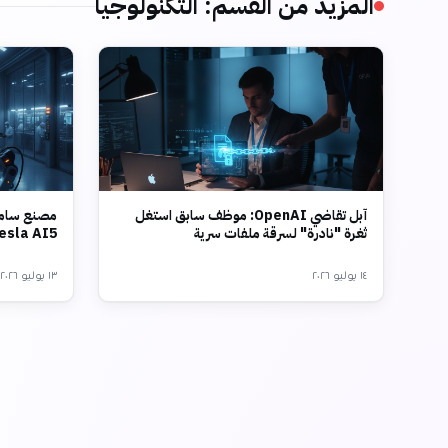
المزيد من القسم
:
التكنولوجيا
آبل تقاضي OpenAI: موظف سابق استغل
مصنع سامس
ثغرة "نادرة" لسرقة ملفات سرية
Tesla AI5 بتقنية 2 نانو
١٤ يوليو ٢٠٢٦
١٣ يوليو ٢٠٢٦