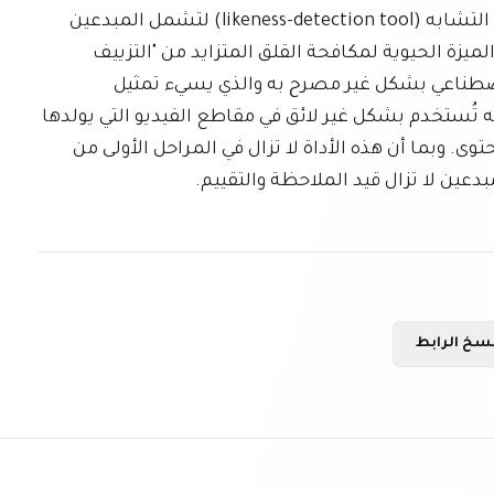
علاوة على ذلك، تقوم يوتيوب بتوسيع أداة الكشف عن التشابه (likeness-detection tool) لتشمل المبدعين 
الذين تبلغ أعمارهم 18 عامًا فما فوق. تم تصميم هذه الميزة الحيوية لمكافحة القلق المتزايد من "التزييف 
العميق" (deepfakes) والمحتوى الذي يولده الذكاء الاصطناعي بشكل غير مصرح به والذي يسيء تمثيل 
المبدعين. في حال اكتشف مبدع أن صورته أو شخصيته تُستخدم بشكل غير لائق في مقاطع الفيديو التي يولدها 
الذكاء الاصطناعي، فلديه الآن خيار طلب إزالة هذا المحتوى. وبما أن هذه الأداة لا تزال في المراحل الأولى من 
دعين لا تزال قيد الملاحظة والتقييم.
سخ الرابط