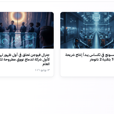
ونج في تكساس يبدأ إنتاج شريحة
جنرال فيوجن تحلق في أول ظهور لها
متر
كأول شركة اندماج نووي مطروحة لل
العام
١٣ يوليو ٢٠٢٦