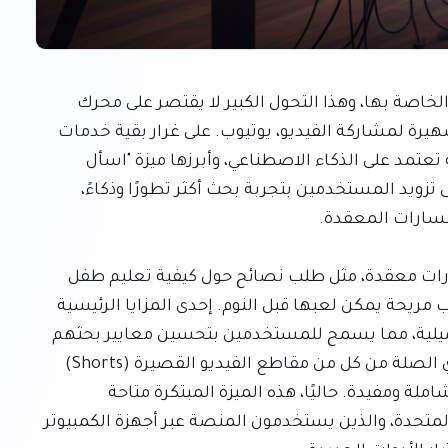
تُجري جوجل حاليًا عملية تحديث شاملة لتجربة البحث الخاصة بها، وهذا التحول الكبير لا يقتصر على محرك 
البحث الرئيسي فحسب، بل يمتد ليشمل منصتها الشهيرة لمشاركة الفيديو، يوتيوب. على غرار بقية خدمات 
جوجل، يتم تعزيز شريط البحث في يوتيوب بأدوات قوية تعتمد على الذكاء الاصطناعي، وأبرزها ميزة "اسأل 
يوتيوب" (Ask YouTube). تهدف هذه الميزة الجديدة إلى تزويد المستخدمين بتجربة بحث أكثر تطورًا وذكاءً، 
تتيح ميزة "اسأل يوتيوب" للمستخدمين طرح استفسارات معقدة، مثل طلب نصائح حول كيفية تعليم طفل 
ركوب الدراجة، أو البحث عن مراجعات للمبدعين لألعاب مريحة يمكن لعبها قبل النوم. إحدى المزايا الرئيسية 
لهذه الميزة هي قدرتها على التعامل مع الأسئلة التكميلية، مما يسمح للمستخدمين بتحسين معايير بحثهم 
بشكل تدريجي. يقوم النظام بذكاء بتجميع المحتوى ذي الصلة من كل من مقاطع الفيديو القصيرة (Shorts) 
ومقاطع الفيديو الطويلة التقليدية لتوليد استجابات شاملة ومفيدة. حاليًا، هذه الميزة المبتكرة متاحة 
للمشتركين في خدمة يوتيوب بريميوم داخل الولايات المتحدة، والذين يستخدمون المنصة عبر أجهزة الكمبيوتر 