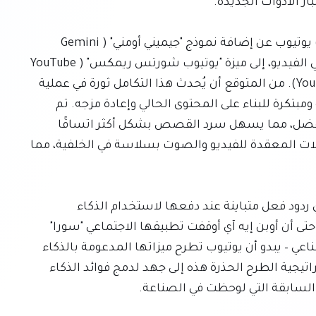
وفي خطوة أخرى لتعزيز دمج الذكاء الاصطناعي، أعلنت يوتيوب عن إضافة نموذج "جيميني أومني" (Gemini 
Omni)، وهو نموذج جوجل الجديد للذكاء الاصطناعي في الفيديو، إلى ميزة "يوتيوب شورتس ريمكس" (YouTube 
Shorts Remix) وتطبيق "يوتيوب كرييت" (YouTube Create). من المتوقع أن يُحدث هذا التكامل ثورة في عملية 
إنشاء المحتوى، حيث يقدم للمستخدمين طرقًا جديدة ومبتكرة للبناء على المحتوى الحالي وإعادة مزجه. تم 
تصميم "جيميني أومني" لفهم نية المستخدم بشكل أفضل، مما يسهل سرد القصص بشكل أكثر اتساقًا 
ومعنى، كما أنه يتمتع بالقدرة على التعامل مع التعديلات المعقدة للفيديو والصوت بسلاسة في الخلفية، مما 
بينما واجهت شركات تقنية أخرى مثل ميتا وأوبن إيه آي ردود فعل متباينة عند دفعها لاستخدام الذكاء 
الاصطناعي في عروض الفيديو القصيرة الخاصة بها – حتى أن أوبن إيه آي أوقفت تطبيقها الاجتماعي "سورا" 
المخصص لمقاطع الفيديو التي يولدها الذكاء الاصطناعي – يبدو أن يوتيوب تطرح ميزاتها المدعومة بالذكاء 
الاصطناعي بطريقة أكثر حذرًا وأقل وضوحًا. تشير استراتيجية الطرح الحذرة هذه إلى جهد لدمج فوائد الذكاء 