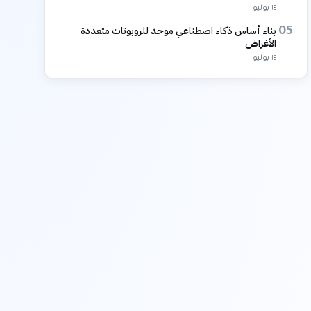
١٤ يوليو
بناء أساس ذكاء اصطناعي موحد للروبوتات متعددة
05
الأغراض
١٤ يوليو