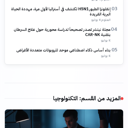
إنفلونزا الطيور H5N1 تكتشف في أستراليا لأول مرة، مهددة الحياة
03
البرية الفريدة
العلوم
·
١٤ يوليو
مجلة نيتشر تصدر تصحيحاً لدراسة محورية حول علاج السرطان
04
بتقنية CAR-NK
١٤ يوليو
بناء أساس ذكاء اصطناعي موحد للروبوتات متعددة الأغراض
05
١٤ يوليو
المزيد من القسم
:
التكنولوجيا