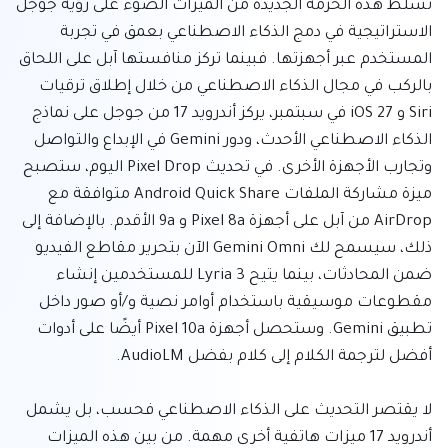
تسلط هذه الحزمة الجديدة من الميزات الضوء على رؤية جوجل 
الاستراتيجية في دمج الذكاء الاصطناعي بعمق في تجربة 
المستخدم عبر أجهزتها. فبينما تركز منافستها آبل على اللحاق 
بالركب في مجال الذكاء الاصطناعي من خلال إطلاق ترقيات 
Siri و iOS 27 في سبتمبر، يركز أندرويد 17 من جوجل على نماذج 
الذكاء الاصطناعي الأحدث، ودور Gemini في الإبداع والتواصل 
وتجارب الأجهزة الأخرى. في تحديث Pixel Drop اليوم، ستصبح 
ميزة مشاركة الملفات Android Quick Share متوافقة مع 
AirDrop من آبل على أجهزة Pixel 8a و 9a الأقدم. بالإضافة إلى 
ذلك، سيسمح لك Gemini Omni الآن بتحرير مقاطع الفيديو 
ضمن المحادثات، بينما يتيح Lyria 3 للمستخدمين إنشاء 
مقطوعات موسيقية باستخدام أوامر نصية و/أو صور داخل 
تطبيق Gemini. وستحصل أجهزة Pixel 10a أيضًا على أدوات 
لا يقتصر التحديث على الذكاء الاصطناعي فحسب، بل يشمل 
أندرويد 17 ميزات هاتفية أخرى مهمة. من بين هذه الميزات 