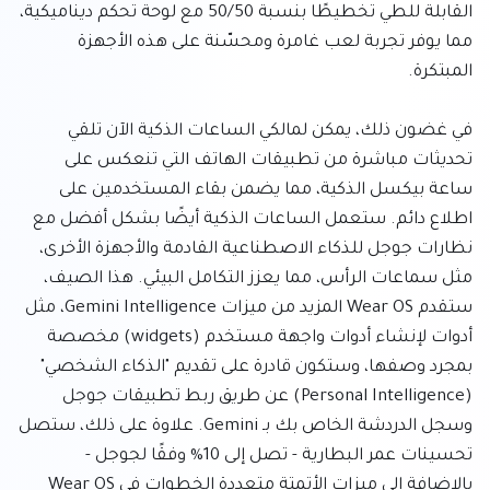
القابلة للطي تخطيطًا بنسبة 50/50 مع لوحة تحكم ديناميكية، 
مما يوفر تجربة لعب غامرة ومحسّنة على هذه الأجهزة 
في غضون ذلك، يمكن لمالكي الساعات الذكية الآن تلقي 
تحديثات مباشرة من تطبيقات الهاتف التي تنعكس على 
ساعة بيكسل الذكية، مما يضمن بقاء المستخدمين على 
اطلاع دائم. ستعمل الساعات الذكية أيضًا بشكل أفضل مع 
نظارات جوجل للذكاء الاصطناعية القادمة والأجهزة الأخرى، 
مثل سماعات الرأس، مما يعزز التكامل البيئي. هذا الصيف، 
ستقدم Wear OS المزيد من ميزات Gemini Intelligence، مثل 
أدوات لإنشاء أدوات واجهة مستخدم (widgets) مخصصة 
بمجرد وصفها، وستكون قادرة على تقديم "الذكاء الشخصي" 
(Personal Intelligence) عن طريق ربط تطبيقات جوجل 
وسجل الدردشة الخاص بك بـ Gemini. علاوة على ذلك، ستصل 
تحسينات عمر البطارية - تصل إلى 10% وفقًا لجوجل - 
بالإضافة إلى ميزات الأتمتة متعددة الخطوات في Wear OS 