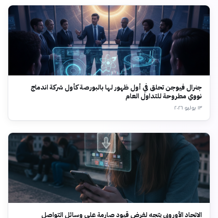
جنرال فيوجن تحلق في أول ظهور لها بالبورصة كأول شركة اندماج
نووي مطروحة للتداول العام
١٣ يوليو ٢٠٢٦
الاتحاد الأوروبي يتجه لفرض قيود صارمة على وسائل التواصل