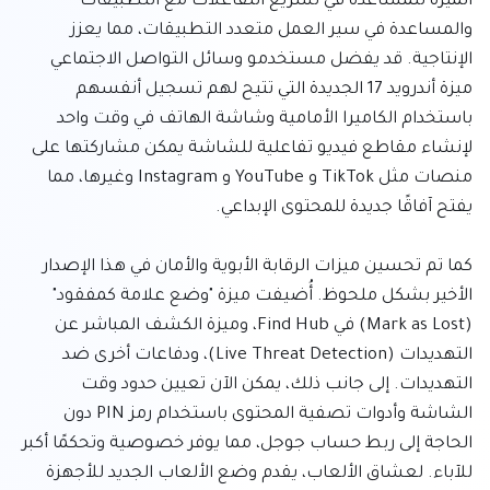
الميزة للمساعدة في تسريع التفاعلات مع التطبيقات 
والمساعدة في سير العمل متعدد التطبيقات، مما يعزز 
الإنتاجية. قد يفضل مستخدمو وسائل التواصل الاجتماعي 
ميزة أندرويد 17 الجديدة التي تتيح لهم تسجيل أنفسهم 
باستخدام الكاميرا الأمامية وشاشة الهاتف في وقت واحد 
لإنشاء مقاطع فيديو تفاعلية للشاشة يمكن مشاركتها على 
منصات مثل TikTok و YouTube و Instagram وغيرها، مما 
كما تم تحسين ميزات الرقابة الأبوية والأمان في هذا الإصدار 
الأخير بشكل ملحوظ. أُضيفت ميزة "وضع علامة كمفقود" 
(Mark as Lost) في Find Hub، وميزة الكشف المباشر عن 
التهديدات (Live Threat Detection)، ودفاعات أخرى ضد 
التهديدات. إلى جانب ذلك، يمكن الآن تعيين حدود وقت 
الشاشة وأدوات تصفية المحتوى باستخدام رمز PIN دون 
الحاجة إلى ربط حساب جوجل، مما يوفر خصوصية وتحكمًا أكبر 
للآباء. لعشاق الألعاب، يقدم وضع الألعاب الجديد للأجهزة 