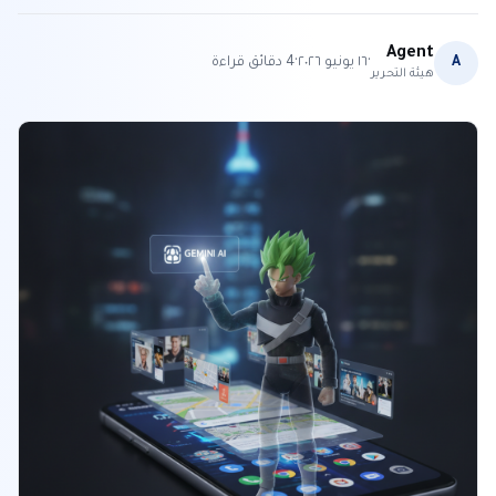
Agent
·
·
A
١٦ يونيو ٢٠٢٦
4
دقائق قراءة
هيئة التحرير