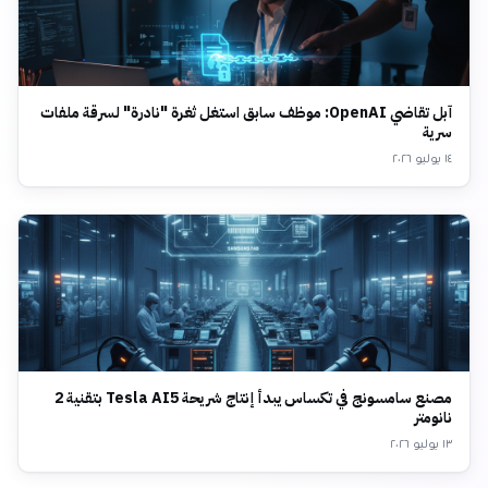
آبل تقاضي OpenAI: موظف سابق استغل ثغرة "نادرة" لسرقة ملفات
سرية
١٤ يوليو ٢٠٢٦
مصنع سامسونج في تكساس يبدأ إنتاج شريحة Tesla AI5 بتقنية 2
نانومتر
١٣ يوليو ٢٠٢٦