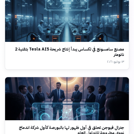
مصنع سامسونج في تكساس يبدأ إنتاج شريحة Tesla AI5 بتقنية 2
نانومتر
١٣ يوليو ٢٠٢٦
جنرال فيوجن تحلق في أول ظهور لها بالبورصة كأول شركة اندماج
نووي مطروحة للتداول العام