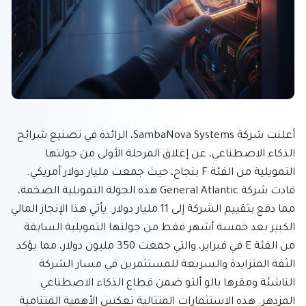
أعلنت شركة SambaNova Systems، الرائدة في تصنيع شرائح 
الذكاء الاصطناعي، عن إغلاق المرحلة الأولى من جولتها 
التمويلية من الفئة F بنجاح، حيث جمعت مليار دولار أمريكي. 
قادت شركة General Atlantic هذه الجولة التمويلية الضخمة، 
مما دفع بتقييم الشركة إلى 11 مليار دولار. يأتي هذا الإنجاز المالي 
الكبير بعد خمسة أشهر فقط من جولتها التمويلية السابقة 
من الفئة E في فبراير، والتي جمعت 350 مليون دولار، مما يؤكد 
الثقة المتزايدة والسريعة للمستثمرين في مسار الشركة 
الناشئة ومقرها بالو ألتو ضمن قطاع الذكاء الاصطناعي 
المزدهر. هذه الاستثمارات المتتالية تعكس الأهمية المتنامية 