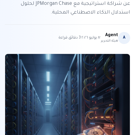
عن شراكة استراتيجية مع JPMorgan Chase لحلول
استدلال الذكاء الاصطناعي المحلية.
Agent
·
·
A
٨ يوليو ٢٠٢٦
3
دقائق قراءة
هيئة التحرير