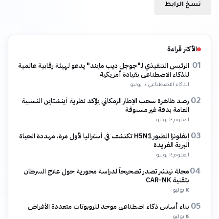
نسخ الرابط
الأكثر قراءة
الرئيس التنفيذي لـ"جوجل ديب مايند" يدعو لهيئة رقابية عالمية
01
للذكاء الاصطناعي بقيادة أمريكية
الذكاء الاصطناعي
·
١٤ يوليو
رصد ظاهرة سحب الإطار الزمكاني يؤكد نظرية أينشتاين النسبية
02
العامة بدقة غير مسبوقة
العلوم
·
١٤ يوليو
إنفلونزا الطيور H5N1 تكتشف في أستراليا لأول مرة، مهددة الحياة
03
البرية الفريدة
العلوم
·
١٤ يوليو
مجلة نيتشر تصدر تصحيحاً لدراسة محورية حول علاج السرطان
04
بتقنية CAR-NK
١٤ يوليو
بناء أساس ذكاء اصطناعي موحد للروبوتات متعددة الأغراض
05
١٤ يوليو