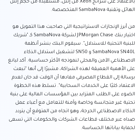
بالاعتماد على شرائح Xeon من إنتل، مستفيدة من حجم إنتل 
من أبرز الإنجازات الاستراتيجية التي صاحبت هذا التمويل هو 
اختيار بنك JPMorgan Chase لشركة SambaNova كـ "شريك 
للبنية التحتية للاستدلال". سيقوم البنك بنشر أنظمة 
SambaNova SN40L و SN50 لتشغيل استدلال الذكاء 
الاصطناعي الآمن والمحلي لنموذجه الأكثر حساسية. أكد ليانغ 
على الأهمية العميقة لهذه الشراكة، مشيرًا إلى أنها "تبعث 
برسالة إلى القطاع المصرفي مفادها أن الوقت قد حان لعدم 
الاعتماد كليًا على الخدمات السحابية". تسلط هذه الخطوة 
الضوء على الطلب المتزايد بين المؤسسات المالية على بنية 
تحتية غير متجانسة وخاصة وآمنة للتعامل مع أعباء عمل 
الذكاء الاصطناعي الحرجة، وهو اتجاه من المتوقع أن يتردد 
صداه عبر مختلف قطاعات الشركات والحكومات التي تسعى 