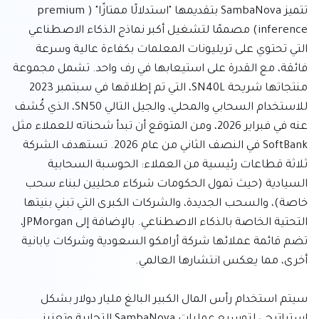
تتميز SambaNova بتقديمها "استدلالًا ممتازًا" (premium 
inference) مصممًا لتشغيل أكبر نماذج الذكاء الاصطناعي 
التي تحتوي على تريليونات المعلمات بكفاءة عالية وسرعة 
فائقة، مع القدرة على استيعابها في رف واحد. تشمل مجموعة 
منتجاتها شريحة SN40L، التي تم إطلاقها في سبتمبر 2023 
للاستخدام السحابي والمحلي، والجيل التالي SN50، الذي كُشف 
عنه في فبراير 2026، ومن المتوقع أن تبدأ شحناته للعملاء مثل 
SoftBank في النصف الثاني من عام 2026. تستهدف الشركة 
ثلاثة قطاعات رئيسية من العملاء: الحوسبة السحابية 
السيادية (حيث تمول الحكومات شركاء محليين لبناء سحب 
خاصة)، والسحب الجديدة، والشركات الكبرى التي تبني بنيتها 
التحتية الخاصة بالذكاء الاصطناعي. بالإضافة إلى JPMorgan، 
تضم قائمة عملائها شركة أرامكو السعودية وشركات يابانية 
سيتم استخدام رأس المال الكبير البالغ مليار دولار بشكل 