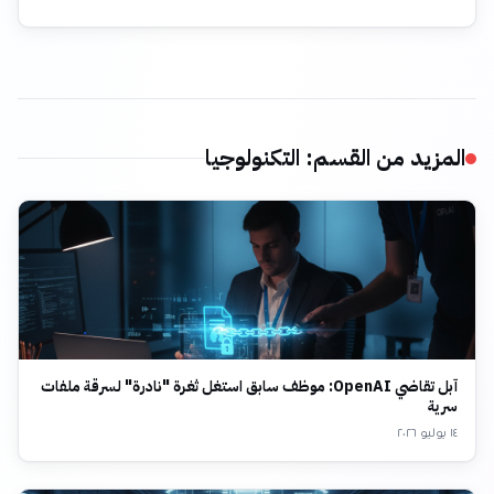
المزيد من القسم
:
التكنولوجيا
آبل تقاضي OpenAI: موظف سابق استغل ثغرة "نادرة" لسرقة ملفات
سرية
١٤ يوليو ٢٠٢٦