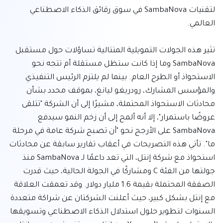
لتقنيات SambaNova في سوق رقائق الذكاء الاصطناعي 
تثير هذه الجولات التمويلية المتتالية تساؤلات حول مستقبل 
SambaNova وما إذا كانت ستظل مستقلة أم تتجه نحو 
الاستحواذ أو الطرح العام. بينما لم يلتزم الرئيس التنفيذي 
والمؤسس المشارك، رودريغو ليانغ، بموقف محدد بشأن 
محادثات الاستحواذ المحتملة، مشيرًا إلى أن الشركة "تتلقى 
عروضًا باستمرار"، إلا أنه ألمح إلى أن زخم النمو سيدفع 
SambaNova على الأرجح نحو "أن تصبح شركة عامة في مرحلة 
ما". تأتي هذه التصريحات في أعقاب تقارير سابقة عن محادثات 
استحواذ مع شركة إنتل، التي تعد داعمًا لـ SambaNova منذ 
جولتها من الفئة C ومشاركًا في الجولة الحالية، حيث قدرت 
الصفقة المحتملة بقيمة 1.6 مليار دولار. وقد تعمقت العلاقة 
مع إنتل بشكل كبير، حيث أعلنت الشركتان عن شراكة متعددة 
السنوات لتطوير حلول استدلال الذكاء الاصطناعي وتسويقها 