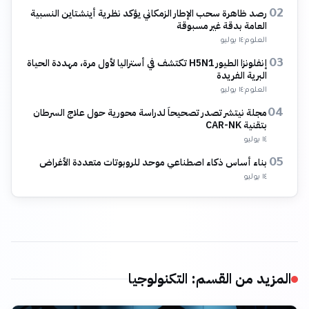
رصد ظاهرة سحب الإطار الزمكاني يؤكد نظرية أينشتاين النسبية
02
العامة بدقة غير مسبوقة
العلوم
·
١٤ يوليو
إنفلونزا الطيور H5N1 تكتشف في أستراليا لأول مرة، مهددة الحياة
03
البرية الفريدة
العلوم
·
١٤ يوليو
مجلة نيتشر تصدر تصحيحاً لدراسة محورية حول علاج السرطان
04
بتقنية CAR-NK
١٤ يوليو
بناء أساس ذكاء اصطناعي موحد للروبوتات متعددة الأغراض
05
١٤ يوليو
المزيد من القسم
:
التكنولوجيا