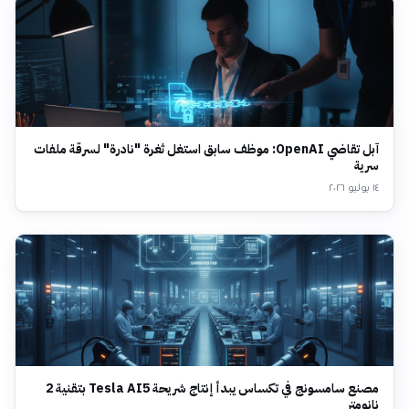
آبل تقاضي OpenAI: موظف سابق استغل ثغرة "نادرة" لسرقة ملفات
سرية
١٤ يوليو ٢٠٢٦
مصنع سامسونج في تكساس يبدأ إنتاج شريحة Tesla AI5 بتقنية 2
نانومتر