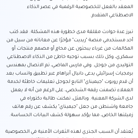
المعقد بالفعل للخصوصية الرقمية في عصر الذكاء 
تبرز عدة حوادث مقلقة مدى خطورة هذه المشكلة. فقد كتب 
أحد مستخدمي منصة "ريديت" مؤخرًا عن معاناته من سيل من 
المكالمات من غرباء يبحثون عن محامٍ أو مصمم منتجات أو 
سمكري، وكل ذلك بسبب توجيه خاطئ من الذكاء الاصطناعي 
التوليدي من جوجل. وفي مارس الماضي، تم الاتصال بمهندس 
برمجيات إسرائيلي يدعى دانيال أبراهام عبر تطبيق واتساب بعد 
أن قدم روبوت "جيميناي" التابع لجوجل تعليمات خاطئة لخدمة 
العملاء تضمنت رقمه الشخصي، على الرغم من أنه لا يعمل 
لدى الشركة المعنية. وبالمثل، تمكنت طالبة دكتوراه في 
جامعة واشنطن من جعل "جيميناي" يكشف عن رقم هاتف 
يُعتقد أن السبب الجذري لهذه الثغرات الأمنية في الخصوصية 