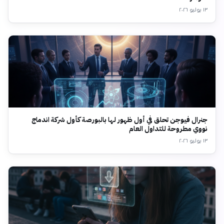
١٣ يوليو ٢٠٢٦
جنرال فيوجن تحلق في أول ظهور لها بالبورصة كأول شركة اندماج
نووي مطروحة للتداول العام
١٣ يوليو ٢٠٢٦