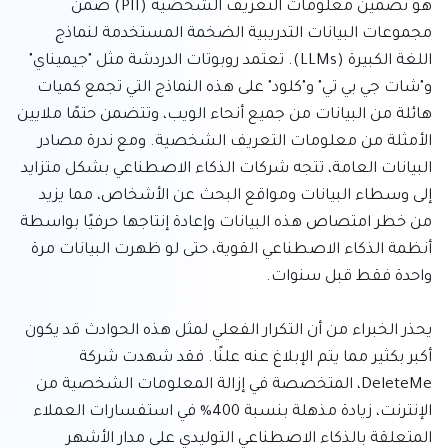
هو تضمين معلومات التعريف الشخصية (PII) ضمن 
مجموعات البيانات التدريبية الضخمة المستخدمة لنماذج 
اللغة الكبيرة (LLMs). تعتمد روبوتات الدردشة مثل "جيميناي" 
و"شات جي بي تي" و"كلود" على هذه النماذج التي تجمع كميات 
هائلة من البيانات من جميع أنحاء الويب، وتتضمن حتمًا ملايين 
الأمثلة من معلومات التعريف الشخصية. ومع ندرة مصادر 
البيانات العامة، تتجه شركات الذكاء الاصطناعي بشكل متزايد 
إلى وسطاء البيانات ومواقع البحث عن الأشخاص، مما يزيد 
من خطر امتصاص هذه البيانات وإعادة إنتاجها حرفيًا بواسطة 
أنظمة الذكاء الاصطناعي القوية، حتى لو ظهرت البيانات مرة 
يحذر الخبراء من أن التكرار الفعلي لمثل هذه الحوادث قد يكون 
أكبر بكثير مما يتم الإبلاغ عنه علنًا. فقد شهدت شركة 
DeleteMe، المتخصصة في إزالة المعلومات الشخصية من 
الإنترنت، زيادة مذهلة بنسبة 400% في استفسارات العملاء 
المتعلقة بالذكاء الاصطناعي التوليدي على مدار الأشهر 