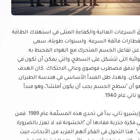
لطالما شكلت مقاومة الهواء عائقًا رئيسيًا أمام تحقيق السرعات العالية والكفاءة المثلى في استهلاك الطاقة 
لوسائل النقل الحديثة، من الطائرات والسيارات إلى القطارات فائقة السرعة. ولسنوات طويلة، سعى 
المهندسون جاهدين لتقليل هذه المقاومة، التي تنشأ عن تفاعل الجسم المتحرك مع الهواء المحيط به. 
العامل الحاسم في هذا السياق هو "طبقة الحدود" الهوائية التي تتشكل على السطح، والتي يمكن أن تكون في 
حالتين: إما تدفق صفائحي منظم ومنخفض الاحتكاك، أو تدفق مضطرب فوضوي وعالي الاحتكاك. كان الهدف 
الأسمى دائمًا هو تأخير الانتقال إلى الاضطراب قدر الإمكان. ولهذا، ظل المبدأ الأساسي في هندسة الطيران 
لأكثر من 80 عامًا، والذي يهدف إلى قمع هذا الانتقال، هو أن "سطح الجسم يجب أن يكون أملسًا"، وهو مبدأ 
لكن المفاجأة أن العالم نفسه الذي أرسى هذا المبدأ، إيشيرو تاني، بدأ في تحدي هذه المسلّمة عام 1989. فمن 
خلال إعادة تفسير البيانات التجريبية السابقة، قدم تاني فكرة جذرية مفادها أن "الخشونة قد لا تعزز بالضرورة 
الانتقال المضطرب وتزيد من مقاومة السوائل فحسب". هذا التحول في الفكر ألهم المزيد من الأبحاث، حيث 