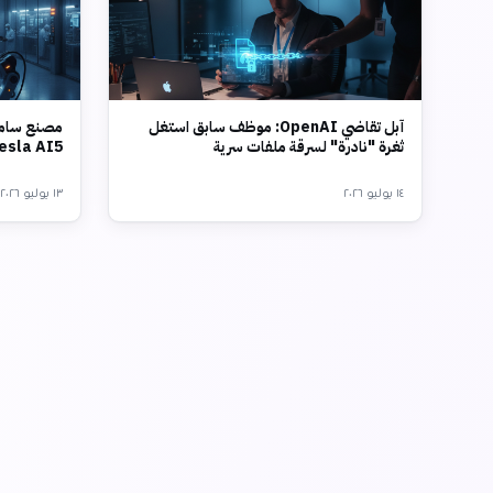
آبل تقاضي OpenAI: موظف سابق استغل
مصنع سامس
ثغرة "نادرة" لسرقة ملفات سرية
Tesla AI5 بتقنية 2 نانو
١٤ يوليو ٢٠٢٦
١٣ يوليو ٢٠٢٦