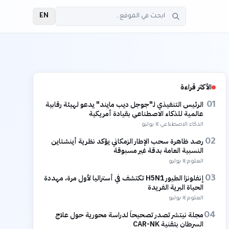
EN
الأكثر قراءة
الرئيس التنفيذي لـ"جوجل ديب مايند" يدعو لهيئة رقابية
01
عالمية للذكاء الاصطناعي بقيادة أمريكية
الذكاء الاصطناعي
·
١٤ يوليو
رصد ظاهرة سحب الإطار الزمكاني يؤكد نظرية أينشتاين
02
النسبية العامة بدقة غير مسبوقة
العلوم
·
١٤ يوليو
إنفلونزا الطيور H5N1 تكتشف في أستراليا لأول مرة، مهددة
03
الحياة البرية الفريدة
العلوم
·
١٤ يوليو
مجلة نيتشر تصدر تصحيحاً لدراسة محورية حول علاج
04
السرطان بتقنية CAR-NK