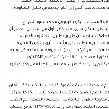
أظهرت مجموعة ياسواكي كوهاما في جامعة توهوكو في التسعينيات أن بعض الأسطح الخشنة الليفية 
بناءً على هذا الإرث، أعلنت مجموعة بحثية بقيادة الأستاذة المساعدة أيكو ياكينو في معهد علوم الموائع 
بجامعة توهوكو مؤخرًا عن اكتشاف يعيد تعريف هذا المجال بشكل جذري. فقد كانوا أول من أثبت في العالم أن 
مقاومة الهواء يمكن تقليلها بنسبة مذهلة تصل إلى 43.6% ببساطة عن طريق تطبيق "الخشونة الدقيقة 
الموزعة" (DMR). هذه الخشونة هي عبارة عن نتوءات دقيقة وغير منتظمة لدرجة أنها لا تُرى بالعين المجردة. 
والأهم من ذلك، تختلف هذه التقنية بشكل كبير عن "عملية جلد القرش" (rivulet) المعروفة. فبينما تحاكي تقنية 
جلد القرش الأخاديد الطولية لتنظيم الدوامات داخل التدفق المضطرب *بالفعل*، تستخدم DMR نتوءات 
عشوائية ودقيقة *لتأخير الانتقال الأولي* من التدفق الصفائحي إلى المضطرب، مما يعني أنها تعمل وفق مبادئ 
كان العنصر المحوري في تحقيق هذا الإنجاز هو استخدام منهجية تجريبية متطورة. فالتجارب التقليدية في أنفاق 
الرياح كانت تواجه قيودًا متأصلة، حيث أن قضبان وأسلاك الدعم الضرورية لتثبيت النموذج كانت دائمًا ما تعرقل 
تدفق الهواء الدقيق، مما يحجب التغيرات الطفيفة في مقاومة الهواء الناتجة عن الخشونة الدقيقة. تم التغلب 
على هذه العقبة الحاسمة بفضل نظام التوازن المغناطيسي الداعم بطول متر واحد (1m-MSBS) التابع لمعهد 