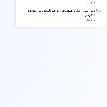
١٤ يوليو
بناء أساس ذكاء اصطناعي موحد للروبوتات متعددة
05
الأغراض
١٤ يوليو