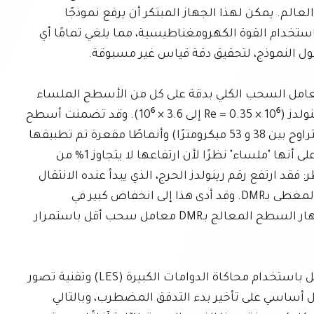
علوم الموائع بجامعة توهوكو، وهو الأكبر من نوعه في العالم. يمكن لهذا الجهاز المبتكر أن يرفع نموذجًا 
انسيابيًا، يبلغ طوله حوالي 1.07 متر، داخل نفق الرياح باستخدام القوة الكهرومغناطيسية، مما يلغي تمامًا أي 
باستخدام نظام 1m-MSBS، قام فريق ياكينو بقياس معامل السحب الكلي بدقة على كل من الأسطح الملساء 
والأسطح المطلية بـDMR عبر نطاق واسع من أرقام رينولدز (Re = 0.35 × 10⁶ إلى 3.6 × 10⁶). وقد تضمنت أسطح 
DMR أنماطًا محدبة مصنوعة من خرز زجاجي (بأقطار تتراوح بين 38 و 53 ميكرومترًا) وأنماطًا مقعرة تم تطبيقها 
بالصقل الرملي. وصُنفت أسطح DMR هيدروديناميكيًا على أنها "ملساء" نظرًا لأن ارتفاعها لا يتجاوز 1% من 
سمك طبقة الحدود. كانت النتائج التجريبية لافتة للنظر: فقد ارتفع رقم رينولدز الحرج، الذي يبدأ عنده الانتقال 
المضطرب، من حوالي 1.9 × 10⁶ إلى 2.2 × 10⁶ للنموذج المغطى بـDMR. وقد أدى هذا إلى انخفاض كبير في 
المقاومة يصل إلى 43.6% في منطقة الانتقال، مع إظهار السطح المعالج بـDMR معامل سحب أقل باستمرار 
ولتعميق فهم آلية عمل DMR، قام الفريق بتحليل شامل باستخدام محاكاة الدوامات الكبيرة (LES) وتقنية تصور 
تدفق الزيت. أكدت هذه التحليلات أن DMR تعمل بشكل أساسي على تأخير بدء التدفق المضطرب، وبالتالي 