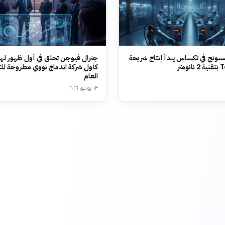
ونج في تكساس يبدأ إنتاج شريحة
جنرال فيوجن تحلق في أول ظهور لها
متر
كأول شركة اندماج نووي مطروحة لل
العام
١٣ يوليو ٢٠٢٦