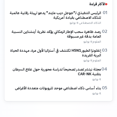
الأكثر قراءة
الرئيس التنفيذي لـ"جوجل ديب مايند" يدعو لهيئة رقابية عالمية
01
للذكاء الاصطناعي بقيادة أمريكية
الذكاء الاصطناعي
·
١٤ يوليو
رصد ظاهرة سحب الإطار الزمكاني يؤكد نظرية أينشتاين النسبية
02
العامة بدقة غير مسبوقة
العلوم
·
١٤ يوليو
إنفلونزا الطيور H5N1 تكتشف في أستراليا لأول مرة، مهددة الحياة
03
البرية الفريدة
العلوم
·
١٤ يوليو
مجلة نيتشر تصدر تصحيحاً لدراسة محورية حول علاج السرطان
04
بتقنية CAR-NK
١٤ يوليو
بناء أساس ذكاء اصطناعي موحد للروبوتات متعددة الأغراض
05
١٤ يوليو