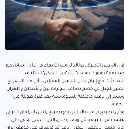
قال الرئيس الأميركي دونالد ترامب الأربعاء في تبادل رسائل مع 
صحيفة "نيويورك بوست"، إنه "من الممكن" استئناف 
المحادثات مع إيران خلال اليومين المقبلين. يأتي هذا التصريح 
المثير للجدل في خضم تصاعد التوترات بين واشنطن وطهران، 
ويشير إلى نافذة محتملة للدبلوماسية بعد فترة طويلة من 
ويأتي تصريح ترامب بالتزامن مع تصريح رئيس البرلمان الإيراني 
محمد باقر قاليباف، بأن وقف إطلاق النار لا معنى له في ظل 
خرق متمثل بالحصار البحري. وقد أكد قاليباف على موقف إيران 