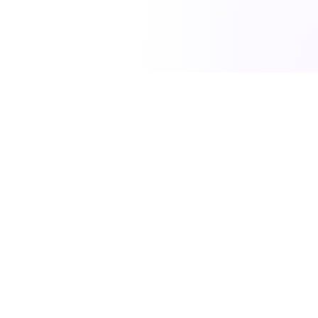
SciTech News
مصدركم الموثوق لأحدث الاخبار في العلوم والتكنولوجيا
والطاقة.