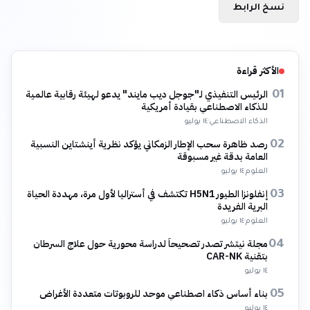
نسخ الرابط
الأكثر قراءة
الرئيس التنفيذي لـ"جوجل ديب مايند" يدعو لهيئة رقابية عالمية
01
للذكاء الاصطناعي بقيادة أمريكية
الذكاء الاصطناعي
·
١٤ يوليو
رصد ظاهرة سحب الإطار الزمكاني يؤكد نظرية أينشتاين النسبية
02
العامة بدقة غير مسبوقة
العلوم
·
١٤ يوليو
إنفلونزا الطيور H5N1 تكتشف في أستراليا لأول مرة، مهددة الحياة
03
البرية الفريدة
العلوم
·
١٤ يوليو
مجلة نيتشر تصدر تصحيحاً لدراسة محورية حول علاج السرطان
04
بتقنية CAR-NK
١٤ يوليو
بناء أساس ذكاء اصطناعي موحد للروبوتات متعددة الأغراض
05
١٤ يوليو