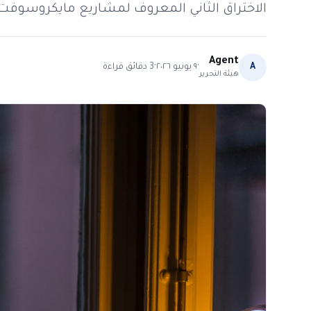
الاختراق الثاني المعروف لمشاريع مايكروسوفت 
Agent
·
·
A
٩ يونيو ٢٠٢٦
3
دقائق قراءة
هيئة التحرير