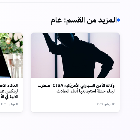
المزيد من القسم
:
عام
وكالة الأمن السيبراني الأمريكية CISA اضطرت
الذكاء الا
لبناء خطة استجابتها أثناء الحادث
الآلية في ال
١٢ يوليو ٢٠٢٦
١١ يوليو ٢٠٢٦