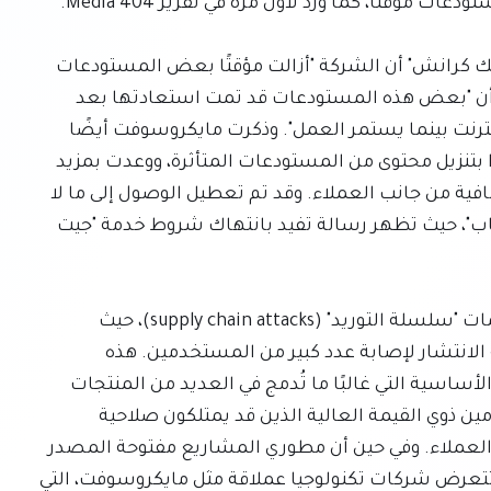
أكد بن هوب، المتحدث باسم مايكروسوفت، لموقع "تك كرانش" أن الشركة "أزالت مؤقتًا بعض المستودعات 
بينما نحقق في محتوى يحتمل أن يكون ضارًا". وأضاف أن "بعض هذه المستودعات قد تمت استعادتها بعد 
المراجعة، بينما قد يظل البعض الآخر غير متصل بالإنترنت بينما يستمر العمل". وذكرت مايكروسوفت أيضًا 
أنها أبلغت "عددًا صغيرًا من العملاء" الذين ربما قاموا بتنزيل محتوى من المستودعات المتأثرة، ووعدت بمزيد 
من التواصل المباشر إذا تطلب الأمر اتخاذ إجراءات إضافية من جانب العملاء. وقد تم تعطيل الوصول إلى ما لا 
يقل عن 70 مشروعًا تابعًا لمايكروسوفت على "جيت هاب"، حيث تظهر رسالة تفيد بانتهاك شروط خدمة "جيت 
يُعد هذا الحادث تذكيرًا صارخًا بالتهديد المتزايد لهجمات "سلسلة التوريد" (supply chain attacks)، حيث 
يستهدف القراصنة مشاريع مفتوحة المصدر واسعة الانتشار لإصابة عدد كبير من المستخدمين. هذه 
الهجمات بالغة الخطورة لأنها تعرض للخطر الأكواد الأساسية التي غالبًا ما تُدمج في العديد من المنتجات 
البرمجية، أو تُستخدم من قبل نوع معين من المستخدمين ذوي القيمة العالية الذين قد يمتلكون صلاحية 
الوصول إلى أنظمة سحابية وكميات هائلة من بيانات العملاء. وفي حين أن مطوري المشاريع مفتوحة المصدر 
الفرديين غالبًا ما يكونون أهدافًا، فمن النادر نسبيًا أن تتعرض شركات تكنولوجيا عملاقة مثل مايكروسوفت، التي 