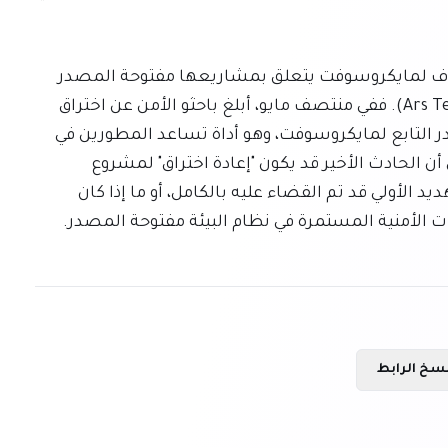
المثير للقلق هو أن هذا الاختراق يمثل ثاني حادث معروف لمايكروسوفت يتعلق بمشاريعها مفتوحة المصدر 
خلال أسابيع قليلة، وفقًا لموقع "آرس تكنيكا" (Ars Technica). ففي منتصف مايو، أبلغ باحثو الأمن عن اختراق 
مشروع "ديورابل تاسك" (Durable Task) مفتوح المصدر التابع لمايكروسوفت، وهو أداة تساعد المطورين في 
بناء التطبيقات. ويشير موقع "أوبن سورس مالوير" إلى أن الحادث الأخير قد يكون "إعادة اختراق" لمشروع 
"ديورابل تاسك"، مما يثير تساؤلات حول ما إذا كان التهديد الأولي قد تم القضاء عليه بالكامل، أو ما إذا كان 
غرات الأمنية المستمرة في نظام البيئة مفتوحة المصدر.
سخ الرابط