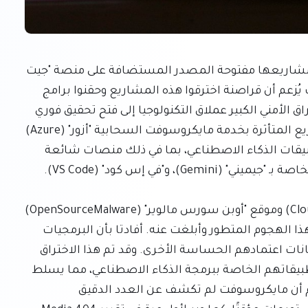
أوقفت مايكروسوفت مؤقتًا الوصول إلى عشرات من مشاريعها مفتوحة المصدر المستضافة على منصة "جيت 
هاب" (GitHub)، وذلك في أعقاب حادث أمني خطير حيث يُزعم أن قراصنة اخترقوا هذه المشاريع وحقنوا برامج 
ضارة لسرقة كلمات المرور في أكوادها. دفع هذا الاختراق الأمني الكبير عملاق التكنولوجيا إلى فتح تحقيق فوري 
لتحديد مدى وطبيعة الضرر. ترتبط العديد من المشاريع المتأثرة بخدمة مايكروسوفت السحابية "أزور" (Azure) 
وأدوات أخرى حيوية يستخدمها المطورون لتطوير تطبيقات الذكاء الاصطناعي، بما في ذلك منصات شائعة 
كانت شركتا الأمن السيبراني "كلاود سميث" (Cloudsmith) وموقع "أوبن سورس مالوير" (OpenSourceMalware) 
المدعوم من المجتمع، من أوائل الجهات التي رصدت هذا الهجوم المتطور وأبلغت عنه. أفادتا بأن البرمجيات 
الخبيثة صُممت لسرقة كلمات مرور المستخدمين وبيانات اعتمادهم الحساسة الأخرى. وقد تم هذا الاختراق 
عندما قام المطورون بفتح الأدوات المخترقة ضمن تطبيقاتهم الخاصة ببرمجة الذكاء الاصطناعي، مما يسلط 
الضوء على تهديد مباشر لسلامة بيئات التطوير. ورغم أن مايكروسوفت لم تكشف عن العدد الدقيق 