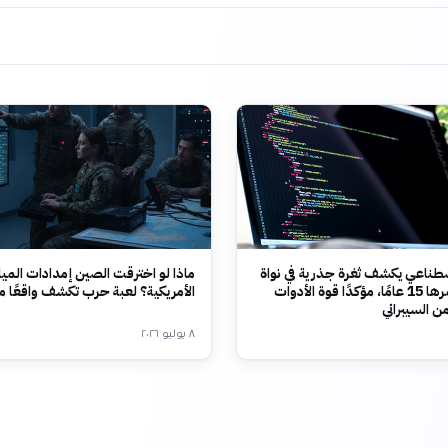
صطناعي يكشف ثغرة جذرية في نواة
ماذا لو اخترقت الصين إمدادات الميا
لينكس عمرها 15 عامًا، مؤكدًا قوة الأدوات
الأمريكية؟ لعبة حرب تكشف واقعًا مخ
أمن السيبراني
٨ يوليو ٢٠٢٦