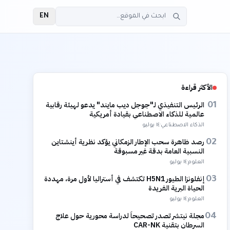
EN
الأكثر قراءة
الرئيس التنفيذي لـ"جوجل ديب مايند" يدعو لهيئة رقابية
01
عالمية للذكاء الاصطناعي بقيادة أمريكية
الذكاء الاصطناعي
·
١٤ يوليو
رصد ظاهرة سحب الإطار الزمكاني يؤكد نظرية أينشتاين
02
النسبية العامة بدقة غير مسبوقة
العلوم
·
١٤ يوليو
إنفلونزا الطيور H5N1 تكتشف في أستراليا لأول مرة، مهددة
03
الحياة البرية الفريدة
العلوم
·
١٤ يوليو
مجلة نيتشر تصدر تصحيحاً لدراسة محورية حول علاج
04
السرطان بتقنية CAR-NK