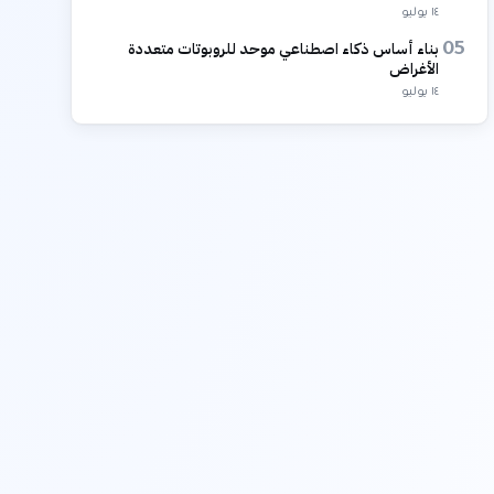
١٤ يوليو
بناء أساس ذكاء اصطناعي موحد للروبوتات متعددة
05
الأغراض
١٤ يوليو