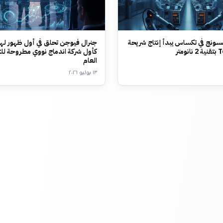
ونج في تكساس يبدأ إنتاج شريحة
جنرال فيوجن تحلق في أول ظهور لها
متر
كأول شركة اندماج نووي مطروحة لل
العام
١٣ يوليو ٢٠٢٦