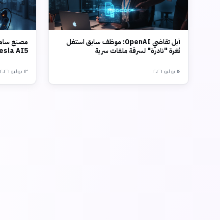
آبل تقاضي OpenAI: موظف سابق استغل
مصنع سامس
ثغرة "نادرة" لسرقة ملفات سرية
Tesla AI5 بتقنية 2 نانو
١٤ يوليو ٢٠٢٦
١٣ يوليو ٢٠٢٦