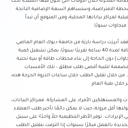
للشركة إما بتقليل استهلاكهم للطاقة أو استخدام الطاقة المخزنة خلال الأوقات التي تكون فيها الشبكة تحت 
الضغط. ستمول جوجل بالكامل تكاليف إعداد هذه المحطة الافتراضية، وستساهم السعة الإضافية الناتجة 
عن المشروع بشكل مباشر في تلبية الاحتياجات التشغيلية لمراكز بياناتها المحلية، ومن المتوقع أن تبدأ 
يتوافق هذا النهج مع الفهم المتزايد لمرونة الشبكة. فقد أبرزت دراسة بارزة من جامعة ديوك العام الماضي 
أنه إذا وافقت مراكز البيانات على تقليل طلبها على الطاقة لمدة 40 ساعة تقريبًا سنويًا، يمكن تشغيل كمية 
كبيرة من سعة مراكز البيانات الجديدة (حوالي 100 جيجاوات) دون الحاجة إلى بناء محطات طاقة أو بنية تحتية 
جديدة للنقل. المبدأ الأساسي هو أن شبكات الطاقة مصممة لتلبية أقصى طلب مطلق – تلك الأمسيات 
الصيفية الحارة والنادرة – وليس للاستخدام المتوسط. من خلال تقليل الطلب خلال ساعات الذروة الحرجة هذه، 
ومع ذلك، يكمن التحدي الرئيسي في تحفيز مراكز البيانات والمستهلكين الأفراد على المشاركة. فمراكز البيانات، 
خاصة مع صعود الذكاء الاصطناعي، غالبًا ما تكون حمولتها أقل مرونة، حيث لا يمكن دائمًا تأخير طلب العملاء 
الفوري أو تدريب النماذج الجاري دون خسارة محتملة في الإيرادات. توفر الأطر التنظيمية حلاً واحدًا؛ على سبيل 
المثال، يقترح اقتراح أمريكي السماح لمراكز البيانات الجديدة بالعمل مبكرًا بسنوات إذا التزمت بتقليل الطلب 