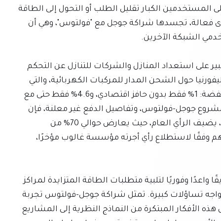
أثناء إجهاد الشبكة، ويفرض قانون تكساس الجديد على المستخدمين الكبار تقليل الطلب أو التحول إلى الطاقة 
الاحتياطية في حالات الطوارئ. وهناك استراتيجية أخرى فعالة، تجسدها شراكة جوجل مع "فولتوس"، وهي أن 
يعتمد نجاح محطات الطاقة الافتراضية هذه بشكل كبير على استعداد المنازل والشركات للتنازل عن التحكم 
في استخدامها للكهرباء. كشفت دراسة حديثة في كاليفورنيا حول الشحن المدار للمركبات الكهربائية، والتي 
قدمت مدفوعات للمشاركة، عن معدلات تسجيل منخفضة: 1% فقط بدون حافز اقتصادي، و4.6% فقط حتى مع 
دفع 40 دولارًا شهريًا. بينما يختلف السياق المحدد لمشروع جوجل-فولتوس، وتفاصيل الدفع غير معلنة، فإن 
هذه الدراسة تؤكد العقبات المحتملة. علاوة على ذلك، يضيف الرأي العام، حيث يعارض حوالي 70% من 
الأمريكيين مراكز بيانات الذكاء الاصطناعي في مناطقهم وفقًا لاستطلاع رأي أجرته مؤسسة غالوب مؤخرًا، 
في الختام، بينما تقدم محطات الطاقة الافتراضية طريقًا واعدًا وفوريًا لتلبية متطلبات الطاقة المتزايدة لمراكز 
البيانات وتعزيز مرونة الشبكة، فإن تطبيقها العملي يواجه تساؤلات كبيرة. تمثل شراكة جوجل-فولتوس تجربة 
حاسمة في العالم الحقيقي لهذا المفهوم. ومع انتقال هذه الأفكار المبتكرة من النماذج النظرية إلى المشاريع 