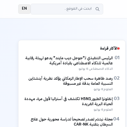
EN
الأكثر قراءة
الرئيس التنفيذي لـ"جوجل ديب مايند" يدعو لهيئة رقابية
01
عالمية للذكاء الاصطناعي بقيادة أمريكية
الذكاء الاصطناعي
·
١٤ يوليو
رصد ظاهرة سحب الإطار الزمكاني يؤكد نظرية أينشتاين
02
النسبية العامة بدقة غير مسبوقة
العلوم
·
١٤ يوليو
إنفلونزا الطيور H5N1 تكتشف في أستراليا لأول مرة، مهددة
03
الحياة البرية الفريدة
العلوم
·
١٤ يوليو
مجلة نيتشر تصدر تصحيحاً لدراسة محورية حول علاج
04
السرطان بتقنية CAR-NK