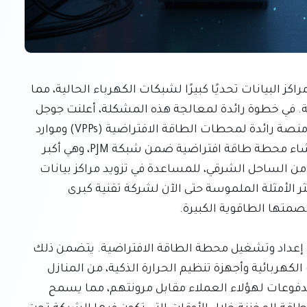
يشكل الطلب المتزايد باستمرار على الطاقة من قبل مراكز البيانات تحديًا كبيرًا لشبكات الكهرباء الحالية، مما 
يؤدي غالبًا إلى إجهادها خلال فترات الذروة الاستهلاكية. في خطوة رائدة لمعالجة هذه المشكلة، أعلنت جوجل 
عن اتفاقية جديدة مع شركة "فولتوس" (Voltus)، وهي منصة رائدة لمحطات الطاقة الافتراضية (VPPs) وموارد 
الطاقة الموزعة. تهدف هذه الصفقة التاريخية إلى إنشاء محطة طاقة افتراضية ضمن شبكة PJM، وهي أكبر 
شبكة كهرباء في الولايات المتحدة وتغطي جزءًا كبيرًا من الساحل الشرقي، للمساعدة في تزويد مراكز بيانات 
جوجل في المنطقة بالطاقة. تمثل هذه المبادرة أحد أكثر الأمثلة الملموسة حتى الآن لشركة تقنية كبرى 
بموجب بنود الاتفاقية، ستكون "فولتوس" مسؤولة عن إعداد وتشغيل محطة الطاقة الافتراضية. يتضمن ذلك 
تجميع موارد الطاقة الموزعة المختلفة، مثل المركبات الكهربائية وأجهزة تنظيم الحرارة الذكية، من المنازل 
والشركات الراغبة في المشاركة. ستقدم "فولتوس" مدفوعات لهؤلاء العملاء مقابل مرونتهم، مما يسمح 