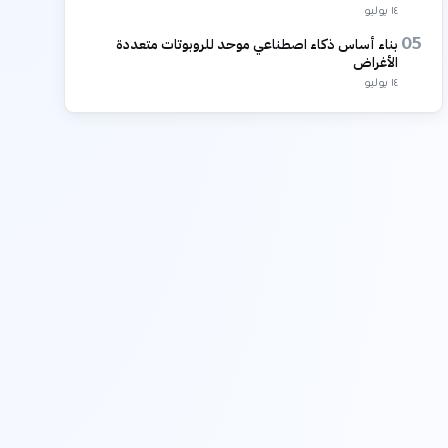
١٤ يوليو
بناء أساس ذكاء اصطناعي موحد للروبوتات متعددة
05
الأغراض
١٤ يوليو