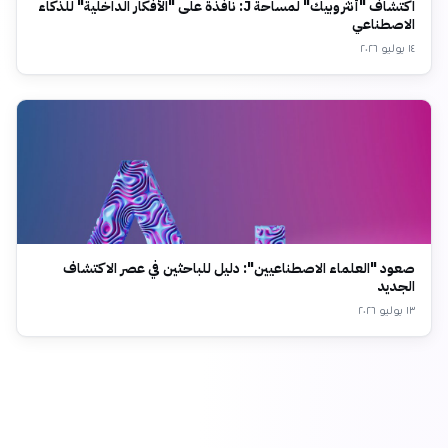
اكتشاف "أنثروبيك" لمساحة J: نافذة على "الأفكار الداخلية" للذكاء
الاصطناعي
١٤ يوليو ٢٠٢٦
صعود "العلماء الاصطناعيين": دليل للباحثين في عصر الاكتشاف
الجديد
١٣ يوليو ٢٠٢٦