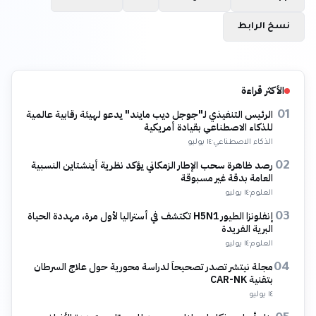
نسخ الرابط
الأكثر قراءة
الرئيس التنفيذي لـ"جوجل ديب مايند" يدعو لهيئة رقابية عالمية
01
للذكاء الاصطناعي بقيادة أمريكية
الذكاء الاصطناعي
·
١٤ يوليو
رصد ظاهرة سحب الإطار الزمكاني يؤكد نظرية أينشتاين النسبية
02
العامة بدقة غير مسبوقة
العلوم
·
١٤ يوليو
إنفلونزا الطيور H5N1 تكتشف في أستراليا لأول مرة، مهددة الحياة
03
البرية الفريدة
العلوم
·
١٤ يوليو
مجلة نيتشر تصدر تصحيحاً لدراسة محورية حول علاج السرطان
04
بتقنية CAR-NK
١٤ يوليو