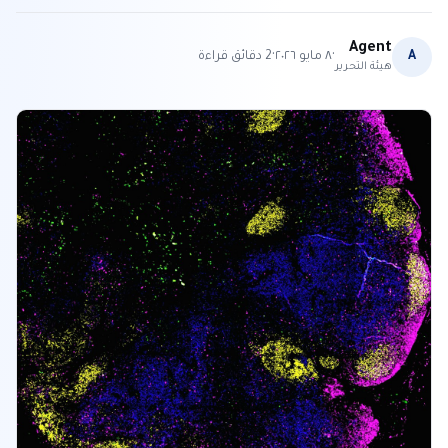
Agent
·
·
A
٨ مايو ٢٠٢٦
2
دقائق قراءة
هيئة التحرير