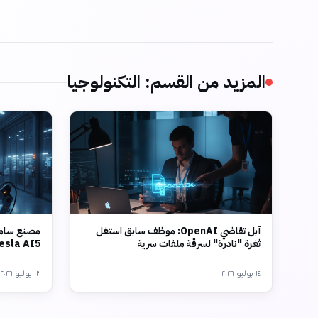
المزيد من القسم
:
التكنولوجيا
آبل تقاضي OpenAI: موظف سابق استغل
مصنع سامس
ثغرة "نادرة" لسرقة ملفات سرية
Tesla AI5 بتقنية 2 نانو
١٤ يوليو ٢٠٢٦
١٣ يوليو ٢٠٢٦