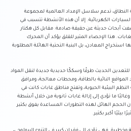
تشهد القارة الإفريقية عمليات تعدين صناعي واسعة النطاق، تدعم سلاسل الإمداد العالمية لمجموعة 
واسعة من المنتجات، من الإلكترونيات المتطورة إلى السيارات الكهربائية. إلا أن هذه الأنشطة تتسبب في 
معدلات غير مسبوقة ومقلقة لإزالة الغابات. فقد كشفت أبحاث حديثة عن حقيقة صادمة: مقابل كل هكتار 
واحد من موقع منجم نشط، يتم تدمير 34 هكتارًا من الغابات. هذا الإحصاء المثير للقلق يؤكد أن المحرك 
الأساسي لتدمير الغابات ليس فقط الحفر التي يتم فيها استخراج المعادن، بل البنية التحتية الهائلة المطلوبة 
تتضمن الشبكة الواسعة من البنية التحتية الضرورية للتعدين الحديث طرقًا وسككًا حديدية جديدة لنقل المواد 
المستخرجة والمعدات الثقيلة، وخطوط كهرباء لتزويد المواقع النائية بالطاقة، ومحطات معالجة، ومرافق 
سكنية لآلاف العمال. تعمل هذه التطورات على تجزئة النظم البيئية الحيوية، وتفتح مناطق غابات كانت في 
السابق غير قابلة للوصول أمام المزيد من الاستغلال، وغالبًا ما تؤدي إلى إزالة غابات ثانوية من خلال أنشطة 
مثل قطع الأشجار للحصول على الأخشاب أو الوقود. إن الحجم الهائل لهذه التطورات المساعدة يفوق بكثير 
إن إزالة الغابات السريعة هذه لها عواقب بيئية عميقة وخطيرة. فهي تؤدي إلى فقدان كبير في التنوع البيولوجي، 