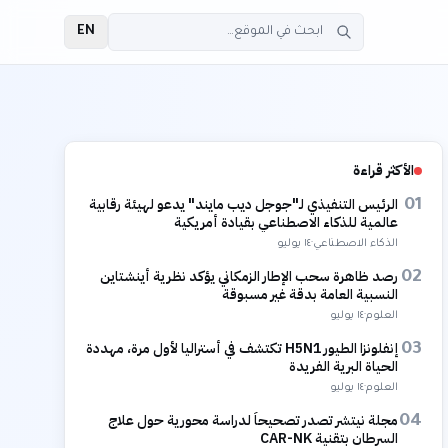
EN
الأكثر قراءة
الرئيس التنفيذي لـ"جوجل ديب مايند" يدعو لهيئة رقابية
01
عالمية للذكاء الاصطناعي بقيادة أمريكية
الذكاء الاصطناعي
·
١٤ يوليو
رصد ظاهرة سحب الإطار الزمكاني يؤكد نظرية أينشتاين
02
النسبية العامة بدقة غير مسبوقة
العلوم
·
١٤ يوليو
إنفلونزا الطيور H5N1 تكتشف في أستراليا لأول مرة، مهددة
03
الحياة البرية الفريدة
العلوم
·
١٤ يوليو
مجلة نيتشر تصدر تصحيحاً لدراسة محورية حول علاج
04
السرطان بتقنية CAR-NK