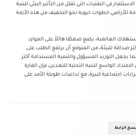
وليس فقط موقع المنجم نفسه. علاوة على ذلك، يعد الاستثمار في التقنيات التي تقلل من التأثير البيئي للبنية 
التحتية ودعم المجتمعات المحلية في الإدارة المستدامة للأراضي خطوات حيوية نحو التخفيف من هذه الأزمة 
إن الطلب المتواصل على المعادن، مدفوعًا بأنماط الاستهلاك العالمية، يضع ضغطًا هائلاً على الموارد 
الطبيعية في إفريقيا. ومع انتقال العالم نحو تقنيات أكثر صداقة للبيئة، من المتوقع أن يرتفع الطلب على 
معادن مثل الكوبالت والنحاس والليثيوم بشكل كبير، مما يجعل التوريد المسؤول والتنمية المستدامة أكثر 
أهمية. بدون جهود متضافرة لحماية غابات إفريقيا من الامتداد الواسع للبنية التحتية للتعدين، فإن القارة 
تخاطر بتعرضها لأضرار بيئية لا يمكن إصلاحها واضطرابات اجتماعية كبيرة، مع تداعيات طويلة الأمد على 
سخ الرابط