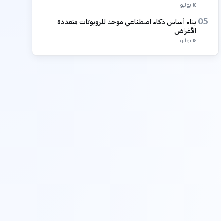
١٤ يوليو
بناء أساس ذكاء اصطناعي موحد للروبوتات متعددة
05
الأغراض
١٤ يوليو