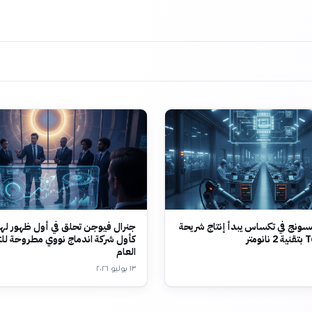
ونج في تكساس يبدأ إنتاج شريحة
جنرال فيوجن تحلق في أول ظهور لها
متر
كأول شركة اندماج نووي مطروحة لل
العام
١٣ يوليو ٢٠٢٦