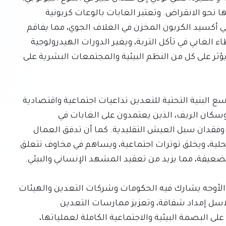
حيث يتم تدمير الموائل الفريدة وتشريد الأنواع أو دفعها نحو الانقراض. وتعتبر الغابات بالوعات كربونية 
حاسمة، ويؤدي تدميرها إلى إطلاق كميات هائلة من ثاني أكسيد الكربون المخزن في الغلاف الجوي، مما يفاقم 
ظاهرة تغير المناخ. علاوة على ذلك، يساهم إزالة الغطاء الغابي في تآكل التربة، ويغير الدورات الهيدرولوجية 
المحلية، ويمكن أن يؤدي إلى تلوث مصادر المياه، مما يؤثر على كل من النظم البيئية والمجتمعات البشرية على 
وبعيدًا عن الأضرار البيئية المباشرة، غالبًا ما يكون لتوسع البنية التحتية للتعدين تداعيات اجتماعية واقتصادية 
وخيمة على السكان المحليين. فالمجتمعات الأصلية وسكان الريف، الذين يعتمدون على الغابات في 
معيشتهم وغذائهم وتراثهم الثقافي، يواجهون النزوح وفقدان سبل العيش التقليدية. كما أن تدفق العمال 
والأنشطة المرتبطة بذلك يمكن أن يجهد الموارد المحلية، ويخلق توترات اجتماعية، ويساهم في مخاوف تتعلق 
يتطلب معالجة هذه القضية الحرجة اتباع نهج متعدد الأوجه يشارك فيه الحكومات وشركات التعدين والهيئات 
الدولية. إن تطبيق لوائح بيئية أكثر صرامة، وضمان سلاسل إمداد شفافة، وتعزيز ممارسات التعدين 
المستدامة أمر بالغ الأهمية. يجب محاسبة الشركات على البصمة البيئية والاجتماعية الكاملة لعملياتها، 