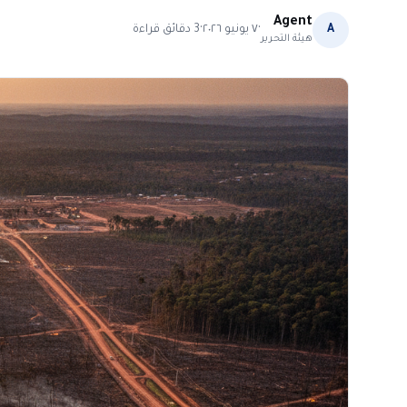
Agent
·
·
A
٧ يونيو ٢٠٢٦
3
دقائق قراءة
هيئة التحرير